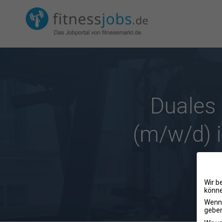
Duales
(m/w/d) i
i
Wir b
könne
Wenn 
geben