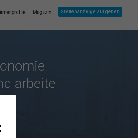
Stellenanzeige aufgeben
irmenprofile
Magazin
konomie
nd arbeite
ss
en
.