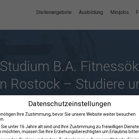
Stellenangebote
Ausbildung
Minijobs
F
 Studium B.A. Fitnessö
n Rostock – Studiere u
m Zukunftsmarkt Fitne
Datenschutzeinstellungen
enötigen Ihre Zustimmung, bevor Sie unsere Website weiter besuchen
n.
Sie unter 16 Jahre alt sind und Ihre Zustimmung zu freiwilligen Dienst
 möchten, müssen Sie Ihre Erziehungsberechtigten um Erlaubnis bitten