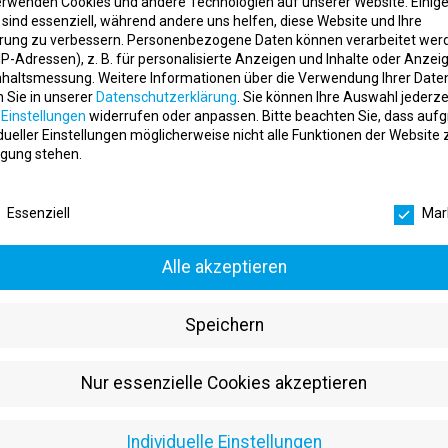
erwenden Cookies und andere Technologien auf unserer Website. Einig
 sind essenziell, während andere uns helfen, diese Website und Ihre
rung zu verbessern.
Personenbezogene Daten können verarbeitet wer
. IP-Adressen), z. B. für personalisierte Anzeigen und Inhalte oder Anzei
t Rostock (m/w/d) – Werde Teil der Fitnessbranch
nhaltsmessung.
Weitere Informationen über die Verwendung Ihrer Date
n Sie in unserer
Datenschutzerklärung
.
Sie können Ihre Auswahl jederze
r
Einstellungen
widerrufen oder anpassen.
Bitte beachten Sie, dass auf
machen?
idueller Einstellungen möglicherweise nicht alle Funktionen der Website 
arriere miteinander zu verbinden. Ob als angehende
r Trainer
in, als servic
gung stehen.
verantwortung zu übernehmen – hier startest Du aktiv in Deine beruflic
schutzeinstellungen
Essenziell
Mar
rstützt Mitglieder im Training, berätst bei Fragen rund um Fitness und b
len wählen – egal ob in Vollzeit, Teilzeit oder als Minijob. Alles dreht
Alle akzeptieren
er Fitnesswelt finden kannst.
Speichern
sse am Thema Fitness und Spaß am Umgang mit Menschen. Du bist lernwill
r mit dem Ziel, sowohl Deine persönlichen als auch die unternehmeris
Nur essenzielle Cookies akzeptieren
einem wachsenden Markt Fuß fassen. Vielleicht hast Du schon erste Erfah
Individuelle Einstellungen
 aneignen. In beiden Fällen bietet Dir clever fit Rostock eine echte Per