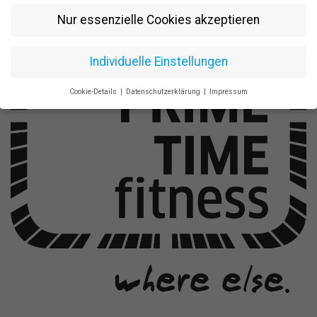
Nur essenzielle Cookies akzeptieren
Individuelle Einstellungen
Cookie-Details
Datenschutzerklärung
Impressum
Datenschutzeinstellungen
Wenn Sie unter 16 Jahre alt sind und Ihre Zustimmung zu
freiwilligen Diensten geben möchten, müssen Sie Ihre
Erziehungsberechtigten um Erlaubnis bitten.
Wir verwenden Cookies und andere Technologien auf unserer
Website. Einige von ihnen sind essenziell, während andere uns
helfen, diese Website und Ihre Erfahrung zu verbessern.
Personenbezogene Daten können verarbeitet werden (z. B. IP-
Adressen), z. B. für personalisierte Anzeigen und Inhalte oder
Anzeigen- und Inhaltsmessung.
Weitere Informationen über die
Verwendung Ihrer Daten finden Sie in unserer
Datenschutzerklärung
.
Bitte beachten Sie, dass aufgrund
individueller Einstellungen möglicherweise nicht alle Funktionen
der Website zur Verfügung stehen.
Hier finden Sie eine Übersicht über alle verwendeten Cookies. Sie
können Ihre Einwilligung zu ganzen Kategorien geben oder sich