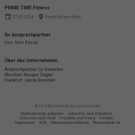
weitere Informationen anzeigen lassen und so nur bestimmte
PRIME TIME Fitness
Cookies auswählen.
event
place
07.05.2024
Frankfurt am Main
Alle akzeptieren
Speichern
Ihr Ansprechpartner
Nur essenzielle Cookies akzeptieren
Herr Amir Rasuly
Zurück
Datenschutzeinstellungen
Über das Unternehmen
Essenziell (1)
Ansprechpartner für Bewerber
Essenzielle Cookies ermöglichen grundlegende Funktionen und sind
München: Aengus Ziegler
für die einwandfreie Funktion der Website erforderlich.
Frankfurt: Jannik Semmler
Cookie-Informationen anzeigen
Ma
Marketing (1)
© 2018 fitnessmarkt.de services GmbH
Marketing-Cookies werden von Drittanbietern oder Publishern
verwendet, um personalisierte Werbung anzuzeigen. Sie tun dies, indem
Stellenanzeige aufgeben
Jobsuche nach Kategorie
sie Besucher über Websites hinweg verfolgen.
Jobsuche nach Stadt
Produkte und Preise
Kontakt
Impressum
AGB
Datenschutzerklärung
fitnessmarkt.de
Cookie-Informationen anzeigen