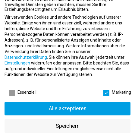
Ziele zu erreichen und Erfolge zu feiern.
freiwilligen Diensten geben möchten, müssen Sie Ihre
Erziehungsberechtigten um Erlaubnis bitten.
Warum PRIME TIME fitness?
Wir verwenden Cookies und andere Technologien auf unserer
Website. Einige von ihnen sind essenziell, während andere uns
Du arbeitest in einem schnell wachsenden und dynamischen
helfen, diese Website und Ihre Erfahrung zu verbessern.
Umfeld.
Personenbezogene Daten können verarbeitet werden (z. B. IP-
PRIME TIME fitness bietet eine überdurchschnittliche
Adressen), z. B. für personalisierte Anzeigen und Inhalte oder
Ausbildungsvergütung, die im Verlauf des Studiums steigt,
Anzeigen- und Inhaltsmessung.
Weitere Informationen über die
ergänzt durch Provisionen.
Verwendung Ihrer Daten finden Sie in unserer
Das Unternehmen übernimmt die Studiengebühren vollständig.
Datenschutzerklärung
.
Sie können Ihre Auswahl jederzeit unter
Einstellungen
widerrufen oder anpassen.
Bitte beachten Sie, dass
Regelmäßige Team-Dinner und interne Weiterbildungskurse
aufgrund individueller Einstellungen möglicherweise nicht alle
unterstützen Deine berufliche Entwicklung.
Funktionen der Website zur Verfügung stehen.
Es bestehen gute Chancen auf Aufstieg in Führungspositionen.
Du profitierst von einer betrieblichen Altersvorsorge.
Datenschutzeinstellungen
Interessiert?
Wenn Du bereit bist, Deine Karriere in der
Essenziell
Marketing
Fitnessbranche zu starten, bewirb Dich jetzt bei PRIME TIME
fitness und werde Teil eines innovativen Teams.
Alle akzeptieren
Jetzt bewerben
Speichern