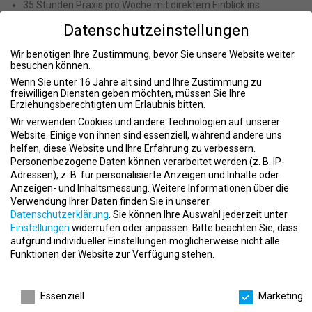
35 Stunden Praxis pro Woche mit direktem Einblick ins
Clubmanagement
Datenschutzeinstellungen
Möglichkeit zur Teilnahme am Trainee-Programm für
Wir benötigen Ihre Zustimmung, bevor Sie unsere Website weiter
zukünftige Clubmanager
besuchen können.
Zugang zu Karrieremöglichkeiten innerhalb eines
Wenn Sie unter 16 Jahre alt sind und Ihre Zustimmung zu
freiwilligen Diensten geben möchten, müssen Sie Ihre
expandierenden Unternehmens
Erziehungsberechtigten um Erlaubnis bitten.
Flache Hierarchien, kurze Entscheidungswege und ein
Wir verwenden Cookies und andere Technologien auf unserer
dynamisches Umfeld
Website. Einige von ihnen sind essenziell, während andere uns
helfen, diese Website und Ihre Erfahrung zu verbessern.
Kostenfreie Mitgliedschaft in allen Gold’s Gyms, McFIT Studios
Personenbezogene Daten können verarbeitet werden (z. B. IP-
und JOHN REED Clubs europaweit
Adressen), z. B. für personalisierte Anzeigen und Inhalte oder
Anzeigen- und Inhaltsmessung.
Weitere Informationen über die
Mitarbeiterrabatte bei zahlreichen Marken und Services
Verwendung Ihrer Daten finden Sie in unserer
Datenschutzerklärung
.
Sie können Ihre Auswahl jederzeit unter
Teamevents und exklusive Einblicke hinter die Kulissen eines
Einstellungen
widerrufen oder anpassen.
Bitte beachten Sie, dass
Lifestyle-Labels
aufgrund individueller Einstellungen möglicherweise nicht alle
Funktionen der Website zur Verfügung stehen.
Deine Aufgaben im Studio
Datenschutzeinstellungen
Beratung und Motivation der Mitglieder zu Training, Ernährung
Essenziell
Marketing
und Lifestyle