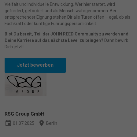
Anzeigen- und Inhaltsmessung.
Weitere Informationen über die
Vielfalt und individuelle Entwicklung. Wer hier startet, wird
Verwendung Ihrer Daten finden Sie in unserer
gefordert, gefördert und als Mensch wahrgenommen. Bei
Datenschutzerklärung
.
Bitte beachten Sie, dass aufgrund
entsprechender Eignung stehen Dir alle Türen offen – egal, ob als
individueller Einstellungen möglicherweise nicht alle Funktionen
Fachkraft oder künftige Führungspersönlichkeit.
der Website zur Verfügung stehen.
Hier finden Sie eine Übersicht über alle verwendeten Cookies. Sie
Bist Du bereit, Teil der JOHN REED Community zu werden und
können Ihre Einwilligung zu ganzen Kategorien geben oder sich
Deine Karriere auf das nächste Level zu bringen?
Dann bewirb
weitere Informationen anzeigen lassen und so nur bestimmte
Cookies auswählen.
Dich jetzt!
Alle akzeptieren
Speichern
Jetzt bewerben
Nur essenzielle Cookies akzeptieren
Zurück
Datenschutzeinstellungen
Essenziell (1)
Essenzielle Cookies ermöglichen grundlegende Funktionen und sind
RSG Group GmbH
für die einwandfreie Funktion der Website erforderlich.
event
place
Cookie-Informationen anzeigen
01.07.2025
Berlin