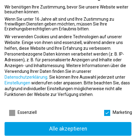
darauf Dich kennenzulernen.
Wir benötigen Ihre Zustimmung, bevor Sie unsere Website weiter
besuchen können.
Wenn Sie unter 16 Jahre alt sind und Ihre Zustimmung zu
freiwilligen Diensten geben möchten, müssen Sie Ihre
Erziehungsberechtigten um Erlaubnis bitten.
Unterstütze Deinen Club, indem Du:
Wir verwenden Cookies und andere Technologien auf unserer
Website. Einige von ihnen sind essenziell, während andere uns
helfen, diese Website und Ihre Erfahrung zu verbessern.
der Ansprechpartner für Interessenten, Mitglieder und
Personenbezogene Daten können verarbeitet werden (z. B. IP-
Adressen), z. B. für personalisierte Anzeigen und Inhalte oder
Mitarbeiter bist
Anzeigen- und Inhaltsmessung.
Weitere Informationen über die
positiv und motiviert den “Feels like Home” Gedanken in deinem
Verwendung Ihrer Daten finden Sie in unserer
Club lebst
Datenschutzerklärung
.
Sie können Ihre Auswahl jederzeit unter
als Vorbild agierst
Einstellungen
widerrufen oder anpassen.
Bitte beachten Sie, dass
Dich Herausforderungen stellst und daran wächst
aufgrund individueller Einstellungen möglicherweise nicht alle
die Mitgliederbegeisterung im Club förderst
Funktionen der Website zur Verfügung stehen.
Zu einem wertvollen Bestanddteil des Teams heranwächst
Datenschutzeinstellungen
Essenziell
Marketing
Wir bieten dir:
Alle akzeptieren