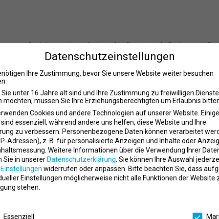
volle, gesundheitsbewusste und schmackhafte saisonale Speisen und Get
Datenschutzeinstellungen
t Dich um einen reibungslosen Ablauf.
eitsumfeld in einem wachsenden Unternehmen bist, bewirb Dich jetzt
enötigen Ihre Zustimmung, bevor Sie unsere Website weiter besuchen
n.
Sie unter 16 Jahre alt sind und Ihre Zustimmung zu freiwilligen Dienst
 möchten, müssen Sie Ihre Erziehungsberechtigten um Erlaubnis bitten
erwenden Cookies und andere Technologien auf unserer Website. Einig
t am Maschsee
 sind essenziell, während andere uns helfen, diese Website und Ihre
gbar ist
rung zu verbessern.
Personenbezogene Daten können verarbeitet wer
 Wachstumsbranche
. IP-Adressen), z. B. für personalisierte Anzeigen und Inhalte oder Anzei
nem europaweit expandierenden Unternehmen
nhaltsmessung.
Weitere Informationen über die Verwendung Ihrer Date
übernachtungen und vieles mehr
n Sie in unserer
Datenschutzerklärung
.
Sie können Ihre Auswahl jederze
r
Einstellungen
widerrufen oder anpassen.
Bitte beachten Sie, dass auf
smöglichkeiten
idueller Einstellungen möglicherweise nicht alle Funktionen der Website 
gung stehen.
schutzeinstellungen
geschlossenen Insel Beach Club oder Bistro unseres Clubs
Essenziell
Mar