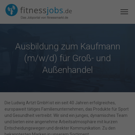
Ausbildung zum Kaufmann
(m/w/d) für Groß- und
Außenhandel
Die Ludwig Artzt GmbH ist ein seit 40 Jahren erfolgreiches,
europaweit tätiges Familienunternehmen, das Produkte für Sport
und Gesundheit vertreibt. Wir sind ein junges, dynamisches Team
und bieten eine angenehme Arbeitsatmosphäre mit kurzen
Entscheidungswegen und direkter Kommunikation. Zu den
bekanntesten Marken in unserem Sortiment