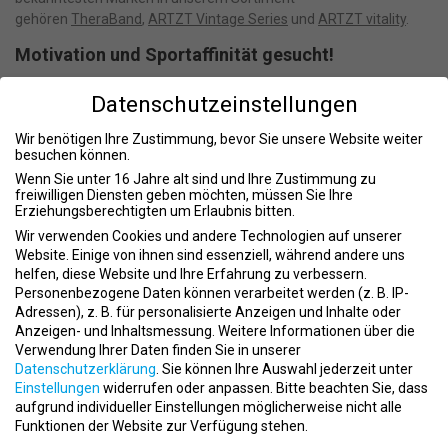
gehören
TheraBand
,
ARTZT Vintage Series
und
ARTZT vitality
.
Motivation und Sportaffinität gesucht!
Deine Lernaufgaben
Datenschutzeinstellungen
Das Durchlaufen mehrerer Abteilungen, wie z.B. Vertrieb,
Marketing, Customer Service, Buchhaltung, Lager und Logistik
Wir benötigen Ihre Zustimmung, bevor Sie unsere Website weiter
besuchen können.
Kaufmännische Sachbearbeitung und Kundenbetreuung
Erstellung sämtlicher für den Warenverkehr erforderlichen
Wenn Sie unter 16 Jahre alt sind und Ihre Zustimmung zu
freiwilligen Diensten geben möchten, müssen Sie Ihre
Unterlagen
Erziehungsberechtigten um Erlaubnis bitten.
Erlernen sämtlicher in Büro und Handel erforderlichen
Wir verwenden Cookies und andere Technologien auf unserer
Kenntnisse
Website. Einige von ihnen sind essenziell, während andere uns
Deine Qualifikationen
helfen, diese Website und Ihre Erfahrung zu verbessern.
Personenbezogene Daten können verarbeitet werden (z. B. IP-
Guter Hauptschul- oder Realschulabschluss
Adressen), z. B. für personalisierte Anzeigen und Inhalte oder
Gutes kaufmännisches Verständnis
Anzeigen- und Inhaltsmessung.
Weitere Informationen über die
Kommunikations- und Kontaktfreude
Verwendung Ihrer Daten finden Sie in unserer
Freundliches Auftreten
Datenschutzerklärung
.
Sie können Ihre Auswahl jederzeit unter
Team- und Begeisterungsfähigkeit und Zuverlässigkeit
Einstellungen
widerrufen oder anpassen.
Bitte beachten Sie, dass
aufgrund individueller Einstellungen möglicherweise nicht alle
Wir bieten
Funktionen der Website zur Verfügung stehen.