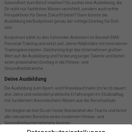
Gesundheit zum Beruf machen? Du suchst eine Ausbildung, die
Dir nicht nur fachliches Wissen vermittelt, sondern auch echte
Perspektiven für Deine Zukunft bietet? Dann könnte die
Ausbildung bei Bodystreet genau der richtige Einstieg für Dich
sein.
Bodystreet zählt zu den führenden Anbietern im Bereich EMS-
Personal-Training und setzt seit Jahren Maßstäbe mit innovativen
Trainingskonzepten. Gleichzeitig legt das Unternehmen großen
Wert auf die Ausbildung und Förderung junger Talente und bietet
einen praxisnahen Einstieg in die Fitness- und
Gesundheitsbranche.
Deine Ausbildung
Die Ausbildung zum Sport- und Fitnesskaufmann (m/w/d) dauert
drei Jahre und verbindet praktische Erfahrungen im Studioalltag
mit fundiertem theoretischem Wissen aus der Berufsschule.
Von Beginn an bist Du ein fester Bestandteil des Teams und lernst
alle relevanten Bereiche eines modernen Fitness- und
Gesundheitsunternehmens kennen.