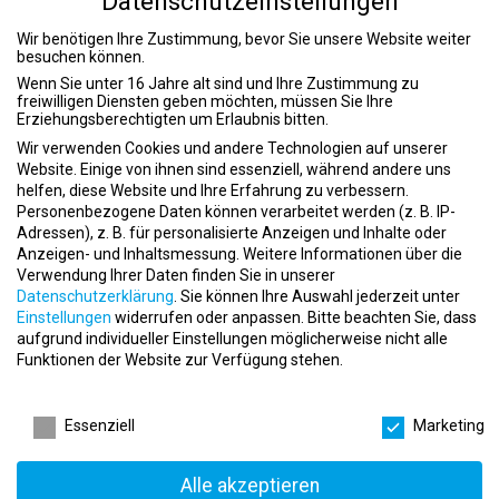
Datenschutzeinstellungen
Deine Aufgaben während der Ausbildung
Wir benötigen Ihre Zustimmung, bevor Sie unsere Website weiter
Betreuung und Beratung von Mitgliedern und Interessenten
besuchen können.
Unterstützung bei der Organisation des Studioalltags
Wenn Sie unter 16 Jahre alt sind und Ihre Zustimmung zu
Mitwirkung bei Vertriebs- und Marketingaktivitäten
freiwilligen Diensten geben möchten, müssen Sie Ihre
Planung und Umsetzung gesundheitsorientierter
Erziehungsberechtigten um Erlaubnis bitten.
Trainingsangebote
Wir verwenden Cookies und andere Technologien auf unserer
Kundenservice und Terminmanagement
Website. Einige von ihnen sind essenziell, während andere uns
Einblicke in kaufmännische Abläufe und
helfen, diese Website und Ihre Erfahrung zu verbessern.
betriebswirtschaftliche Prozesse
Personenbezogene Daten können verarbeitet werden (z. B. IP-
Unterstützung bei der Durchführung von EMS-Trainings und
Adressen), z. B. für personalisierte Anzeigen und Inhalte oder
Gesundheitsberatungen
Anzeigen- und Inhaltsmessung.
Weitere Informationen über die
Verwendung Ihrer Daten finden Sie in unserer
Das erwartet Dich bei Bodystreet
Datenschutzerklärung
.
Sie können Ihre Auswahl jederzeit unter
Einstellungen
widerrufen oder anpassen.
Bitte beachten Sie, dass
Praxisnahe Ausbildung in einem innovativen
aufgrund individueller Einstellungen möglicherweise nicht alle
Fitnessunternehmen
Funktionen der Website zur Verfügung stehen.
Anerkannter Berufsabschluss als Sport- und Fitnesskaufmann
Datenschutzeinstellungen
(m/w/d)
Kombination aus betrieblicher Ausbildung und
Essenziell
Marketing
Berufsschulunterricht
Direkte Einbindung in den Studioalltag ab dem ersten
Alle akzeptieren
Arbeitstag