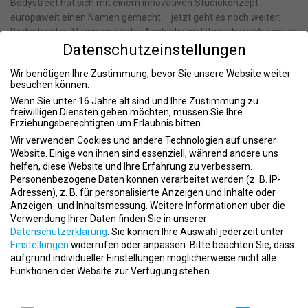
Bodystreet hat sich mit einem innovativen Studiokonzept
europaweit einen Namen gemacht – jetzt geht es noch weiter:
Bodystreet will Europas bester Ausbilder im Fitnessbereich sein. In
den Ausbildungen bei Bodystreet erwirbst Du alles, was Du für
Datenschutzeinstellungen
Deinen erfolgreichen Einstieg in die Welt von Gesundheit, Sport
Wir benötigen Ihre Zustimmung, bevor Sie unsere Website weiter
und Fitness brauchst.
besuchen können.
So läuft Deine Ausbildung bei Bodystreet ab:
Wenn Sie unter 16 Jahre alt sind und Ihre Zustimmung zu
freiwilligen Diensten geben möchten, müssen Sie Ihre
In den 3 Jahren Deiner Ausbildung lernst Du direkt im
Erziehungsberechtigten um Erlaubnis bitten.
Bodystreet Studio in Dresden und erhältst parallel Unterricht in
Wir verwenden Cookies und andere Technologien auf unserer
der Berufsschule.
Website. Einige von ihnen sind essenziell, während andere uns
helfen, diese Website und Ihre Erfahrung zu verbessern.
Du beschäftigst Dich mit allem, was im Gesundheits-, Sport-
Personenbezogene Daten können verarbeitet werden (z. B. IP-
und Fitnessbereich wichtig ist – plus einigen spannenden
Adressen), z. B. für personalisierte Anzeigen und Inhalte oder
Extras, die Dich besonders fit für Deine Karriere machen.
Anzeigen- und Inhaltsmessung.
Weitere Informationen über die
Verwendung Ihrer Daten finden Sie in unserer
Vom ersten Tag an bist Du fest im Studioteam integriert,
Datenschutzerklärung
.
Sie können Ihre Auswahl jederzeit unter
gestaltest aktiv den Studioalltag mit und arbeitest eng mit den
Einstellungen
widerrufen oder anpassen.
Bitte beachten Sie, dass
Kolleg:innen vor Ort zusammen.
aufgrund individueller Einstellungen möglicherweise nicht alle
Funktionen der Website zur Verfügung stehen.
Während der gesamten Ausbildungszeit erhältst Du ein festes
Datenschutzeinstellungen
Gehalt und profitierst von einer praxisnahen Ausbildung bei
einem führenden Anbieter im Fitnessmarkt.