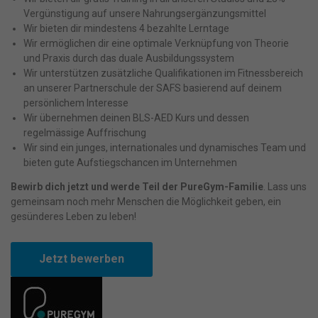
Personenbezogene Daten können verarbeitet werden (z. B. IP-
Vergünstigung auf unsere Nahrungsergänzungsmittel
Adressen), z. B. für personalisierte Anzeigen und Inhalte oder
Wir bieten dir mindestens 4 bezahlte Lerntage
Anzeigen- und Inhaltsmessung.
Weitere Informationen über die
Wir ermöglichen dir eine optimale Verknüpfung von Theorie
Verwendung Ihrer Daten finden Sie in unserer
und Praxis durch das duale Ausbildungssystem
Datenschutzerklärung
.
Bitte beachten Sie, dass aufgrund
Wir unterstützen zusätzliche Qualifikationen im Fitnessbereich
individueller Einstellungen möglicherweise nicht alle Funktionen
an unserer Partnerschule der SAFS basierend auf deinem
der Website zur Verfügung stehen.
persönlichem Interesse
Hier finden Sie eine Übersicht über alle verwendeten Cookies. Sie
Wir übernehmen deinen BLS-AED Kurs und dessen
können Ihre Einwilligung zu ganzen Kategorien geben oder sich
weitere Informationen anzeigen lassen und so nur bestimmte
regelmässige Auffrischung
Cookies auswählen.
Wir sind ein junges, internationales und dynamisches Team und
bieten gute Aufstiegschancen im Unternehmen
Alle akzeptieren
Speichern
Bewirb dich jetzt und werde Teil der PureGym-Familie
. Lass uns
gemeinsam noch mehr Menschen die Möglichkeit geben, ein
Nur essenzielle Cookies akzeptieren
gesünderes Leben zu leben!
Zurück
Datenschutzeinstellungen
Jetzt bewerben
Essenziell (1)
Essenzielle Cookies ermöglichen grundlegende Funktionen und sind
für die einwandfreie Funktion der Website erforderlich.