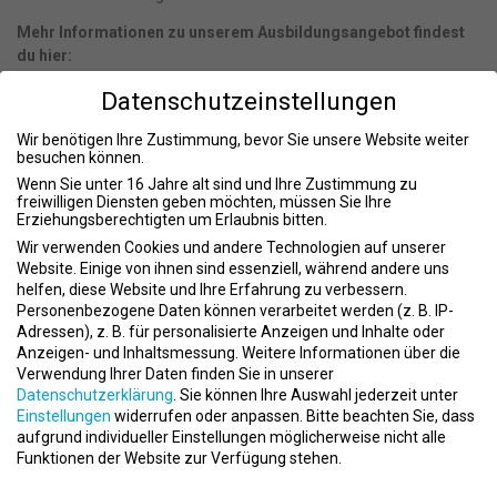
Mehr Informationen zu unserem Ausbildungsangebot findest
du hier:
Ausbildung mit eidg. Fachausweis
Datenschutzeinstellungen
Ausbildung mit Branchenzertifikat
Wir benötigen Ihre Zustimmung, bevor Sie unsere Website weiter
Bachelor of Arts Studiengänge (auch ohne Matura möglich):
besuchen können.
Wenn Sie unter 16 Jahre alt sind und Ihre Zustimmung zu
Fitnessökonomie an der DHfPG
freiwilligen Diensten geben möchten, müssen Sie Ihre
Sportökonomie an der DHfPG
Erziehungsberechtigten um Erlaubnis bitten.
Gesundheitsmanagement an der DHfPG
Wir verwenden Cookies und andere Technologien auf unserer
Fitnesstraining an der DHfPG
Website. Einige von ihnen sind essenziell, während andere uns
Fitness- und Healthmanagement am Bodenseecampus
helfen, diese Website und Ihre Erfahrung zu verbessern.
Personenbezogene Daten können verarbeitet werden (z. B. IP-
MBA/Master of Arts Studiengänge:
Adressen), z. B. für personalisierte Anzeigen und Inhalte oder
Anzeigen- und Inhaltsmessung.
Weitere Informationen über die
Sport-/Gesundheitsmanagement (MBA) an der DHfPG
Verwendung Ihrer Daten finden Sie in unserer
Prävention und Gesundheitsmanagement an der DHfPG
Datenschutzerklärung
.
Sie können Ihre Auswahl jederzeit unter
Sportökonomie an der DHfPG
Einstellungen
widerrufen oder anpassen.
Bitte beachten Sie, dass
Fitnessökonomie an der DHfPG
aufgrund individueller Einstellungen möglicherweise nicht alle
Funktionen der Website zur Verfügung stehen.
Stellenanforderungen
Datenschutzeinstellungen