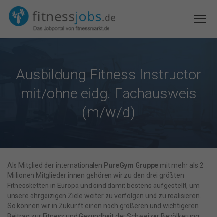
Ausbildung Fitness Instructor
mit/ohne eidg. Fachausweis
(m/w/d)
Als Mitglied der internationalen
PureGym Gruppe
mit mehr als 2
Millionen Mitglieder:innen gehören wir zu den drei größten
Fitnessketten in Europa und sind damit bestens aufgestellt, um
unsere ehrgeizigen Ziele weiter zu verfolgen und zu realisieren.
So können wir in Zukunft einen noch größeren und wichtigeren
Beitrag zur Fitness und Gesundheit der Schweizer Bevölkerung