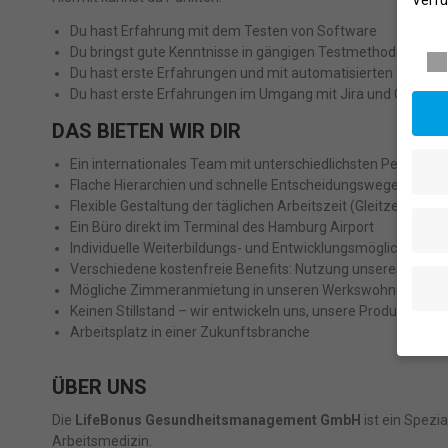
Verfü
Daten
Du hast Erfahrung mit dem Testen von Software
Du bringst gute Kenntnisse in gängigen Testmethoden, ein
Du hast erste Erfahrungen und mit automatisierten Tests
Du hast erste Erfahrungen im Umgang mit Jira und Conflue
DAS BIETEN WIR DIR
Ein internationales Team mit unterschiedlichsten Persönl
Flache Hierarchien und schnelle Entscheidungswege
Flexible Gestaltung der täglichen Arbeitszeit (Gleitzeit) un
Ein Büro direkt im Terminal des Hamburg Airport
Individuelle Weiterbildungs- und Entwicklungsmöglichkeiten
Verschiedene kostenfreie Benefits: Nutzung unseres Fitnes
Mögliche Zimmeranmietung in unseren Werkswohnungen be
Keinen Stillstand – wir entwickeln uns, unsere Produkte im
Arbeitsplatz in einer Zukunftsbranche
ÜBER UNS
Wenn 
geben
Die
LifeBonus Gesundheitsmanagement GmbH
ist ein Spezi
Wir v
Arbeitsmedizin.
ihnen