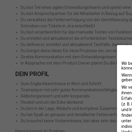
Du bist Teil eines agilen Entwicklungsteams und spielst ein
Du bist Ansprechpartner für die Mitarbeiter in Bezug auf Bu
Du verwaltest die Fehlerverfolgung von der Identifizierung
Schreiben von Tickets in Jira einschließt
Du bist verantwortlich für das manuelle Testen von Funktion
Du erstellst und aktualisierst die erforderlichen Testdokumen
Du definierst, erstellst und aktualisierst Testfälle, damit
Du bringst deine Ideen für neue Prozesse ein, um eine hohe
Direkte Kommunikation mit dem Entwicklungsteam
In Absprache mit dem Product Owner planst Du die Release
Wir b
könne
DEIN PROFIL
Wenn 
geben
Gute Englischkenntnisse in Wort und Schrift
Wir v
Teamplayer mit sehr guten Kommunikationsfähigkeiten
ihnen
Selbstorganisiert und sehr kooperativ
Erfah
Flexibel und um die Ecke denkend
(z. B
Du bist in der Lage, Abläufe und komplexe Zusammenhänge
und I
Du hat Spaß an genauer und detaillierter Fehlerverfolgung
finde
unte
Du brauchst keine Vorkenntnisse, bist aber sehr daran intere
indiv
​Hiermit kannst du ​Punkten: