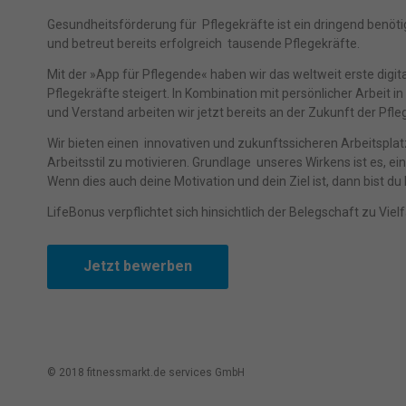
Erfah
Gesundheitsförderung für Pflegekräfte ist ein dringend benöti
(z. B
und betreut bereits erfolgreich tausende Pflegekräfte.
und I
finde
Mit der »
App für Pflegende
« haben wir das weltweit erste digi
indiv
Pflegekräfte steigert. In Kombination mit persönlicher Arbeit
Verfü
und Verstand arbeiten wir jetzt bereits an der Zukunft der Pfle
Hier 
Einwi
Wir bieten einen innovativen und zukunftssicheren Arbeitsplat
anzei
Arbeitsstil zu motivieren. Grundlage unseres Wirkens ist es, e
Wenn dies auch deine Motivation und dein Ziel ist, dann bist du 
Al
LifeBonus verpflichtet sich hinsichtlich der Belegschaft zu Viel
Nu
Jetzt bewerben
Daten
E
Esse
Funkt
© 2018 fitnessmarkt.de services GmbH
M