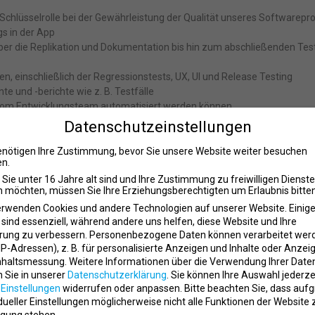
e Schlüsselrolle bei der Gewährleistung der Qualität unseres Softwarepr
gs in der App
 über die Replikation und Dokumentation bis hin zum abschließenden Tes
en, einschließlich der Regressionstests, UX, UI und Release Testing
te und -berichte wie z. B. Testfälle
 sie vom Entwicklungsteam automatisiert werden können
 Produktqualität zu gewährleisten
Datenschutzeinstellungen
s
enötigen Ihre Zustimmung, bevor Sie unsere Website weiter besuchen
n.
Sie unter 16 Jahre alt sind und Ihre Zustimmung zu freiwilligen Dienst
 möchten, müssen Sie Ihre Erziehungsberechtigten um Erlaubnis bitten
erwenden Cookies und andere Technologien auf unserer Website. Einig
 sind essenziell, während andere uns helfen, diese Website und Ihre
rung zu verbessern.
Personenbezogene Daten können verarbeitet wer
. IP-Adressen), z. B. für personalisierte Anzeigen und Inhalte oder Anzei
 schnell zu erfassen
nhaltsmessung.
Weitere Informationen über die Verwendung Ihrer Date
 und Dokumentation (penibel, aufmerksam)
n Sie in unserer
Datenschutzerklärung
.
Sie können Ihre Auswahl jederze
r
Einstellungen
widerrufen oder anpassen.
Bitte beachten Sie, dass auf
ssiert, hinter die Kulissen der Softwareentwicklung zu blicken
idueller Einstellungen möglicherweise nicht alle Funktionen der Website 