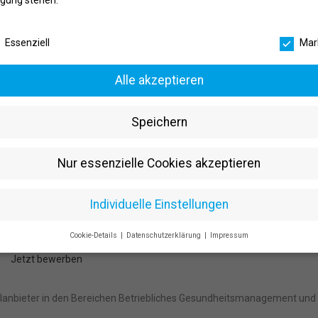
gung stehen.
schutzeinstellungen
em Produktlebenszyklus und Bug-Management-Tools (Jira) mit
Essenziell
Mar
nce
Alle akzeptieren
ichkeiten mit offenem, herzlichem und wertschätzendem Umgang
Speichern
d Arbeiten im Homeoffice
Nur essenzielle Cookies akzeptieren
sstudios, Getränke und Obst, Beratung durch unsere BGM-Ärztin
Individuelle Einstellungen
i Bedarf oder eine günstige Mietwohnung
mer weiter und sind immer auf der Suche nach neuen Trends, die zu uns
Cookie-Details
Datenschutzerklärung
Impressum
Datenschutzeinstellungen
Jetzt bewerben
Sie unter 16 Jahre alt sind und Ihre Zustimmung zu freiwilligen Dienst
 möchten, müssen Sie Ihre Erziehungsberechtigten um Erlaubnis bitten
alanbieter in den Bereichen Betriebliches Gesundheitsmanagement und
erwenden Cookies und andere Technologien auf unserer Website. Einig
 sind essenziell, während andere uns helfen, diese Website und Ihre