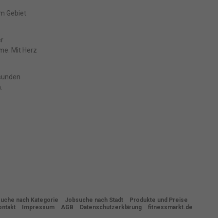
den
em Gebiet
gen-
n
nd
er
zur
me. Mit Herz
esunden
.
Zurück
freie
uche nach Kategorie
Jobsuche nach Stadt
Produkte und Preise
ontakt
Impressum
AGB
Datenschutzerklärung
fitnessmarkt.de
Marketing