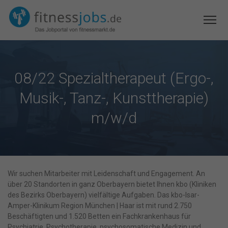
08/22 Spezialtherapeut (Ergo-,
Musik-, Tanz-, Kunsttherapie)
m/w/d
Wir suchen Mitarbeiter mit Leidenschaft und Engagement. An
über 20 Standorten in ganz Oberbayern bietet Ihnen kbo (Kliniken
des Bezirks Oberbayern) vielfältige Aufgaben. Das kbo-Isar-
Amper-Klinikum Region München | Haar ist mit rund 2.750
Beschäftigten und 1.520 Betten ein Fachkrankenhaus für
Psychiatrie, Psychotherapie, psychosomatische Medizin und