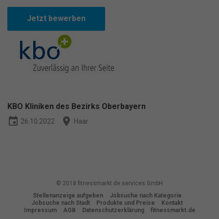
Essenziell (1)
Essenzielle Cookies ermöglichen grundlegende Funktionen und sind
Jetzt bewerben
für die einwandfreie Funktion der Website erforderlich.
Cookie-Informationen anzeigen
Ma
Marketing (1)
Marketing-Cookies werden von Drittanbietern oder Publishern
verwendet, um personalisierte Werbung anzuzeigen. Sie tun dies, indem
sie Besucher über Websites hinweg verfolgen.
Cookie-Informationen anzeigen
KBO Kliniken des Bezirks Oberbayern
Datenschutzerklärung
Impressum
powered by Borlabs Cookie
event
place
26.10.2022
Haar
© 2018 fitnessmarkt.de services GmbH
Stellenanzeige aufgeben
Jobsuche nach Kategorie
Jobsuche nach Stadt
Produkte und Preise
Kontakt
Impressum
AGB
Datenschutzerklärung
fitnessmarkt.de