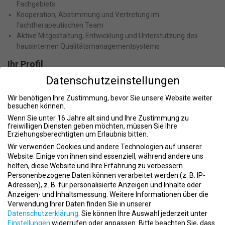
Fachgebiets
Kooperation, Abstimmung und Vertretung im
fachtherapeutischen Team
Aktive Mitgestaltung, Entwicklung und Unterstützung des
hausinternen Qualitätsmanagementsystems
Ihr Profil
Datenschutzeinstellungen
Abgeschlossene Ausbildung als staatlich anerkannter Ergo-,
Musik-, Tanz- oder Kunsttherapeut m/w/d
Wir benötigen Ihre Zustimmung, bevor Sie unsere Website weiter
Freude an der Zugehörigkeit zum multiprofessionellen Team
besuchen können.
Bereitschaft zu eigenverantwortlichem Arbeiten
Wenn Sie unter 16 Jahre alt sind und Ihre Zustimmung zu
Kompetenz in der Planung/Durchführung/Nachbereitung von
freiwilligen Diensten geben möchten, müssen Sie Ihre
Gruppentherapien
Erziehungsberechtigten um Erlaubnis bitten.
Offenheit für Veränderungen, neue Methoden und Konzepte
Wir verwenden Cookies und andere Technologien auf unserer
Identifikation mit den therapeutischen Zielsetzungen der
Website. Einige von ihnen sind essenziell, während andere uns
jeweiligen Klinik
helfen, diese Website und Ihre Erfahrung zu verbessern.
Vorerfahrungen im Umgang mit psychisch erkrankten
Personenbezogene Daten können verarbeitet werden (z. B. IP-
Adressen), z. B. für personalisierte Anzeigen und Inhalte oder
Menschen und mit Krankheitsbildern der Psychiatrie,
Anzeigen- und Inhaltsmessung.
Weitere Informationen über die
Psychosomatik und akute Krisenbehandlung erwünscht.
Verwendung Ihrer Daten finden Sie in unserer
Wir bieten Ihnen
Datenschutzerklärung
.
Sie können Ihre Auswahl jederzeit unter
Einstellungen
widerrufen oder anpassen.
Bitte beachten Sie, dass