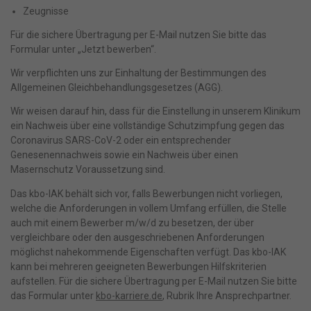
Erziehungsberechtigten um Erlaubnis bitten.
Zeugnisse
Wir verwenden Cookies und andere Technologien auf unserer
Website. Einige von ihnen sind essenziell, während andere uns
Für die sichere Übertragung per E-Mail nutzen Sie bitte das
helfen, diese Website und Ihre Erfahrung zu verbessern.
Formular unter „Jetzt bewerben“.
Personenbezogene Daten können verarbeitet werden (z. B. IP-
Wir verpflichten uns zur Einhaltung der Bestimmungen des
Adressen), z. B. für personalisierte Anzeigen und Inhalte oder
Anzeigen- und Inhaltsmessung.
Weitere Informationen über die
Allgemeinen Gleichbehandlungsgesetzes (AGG).
Verwendung Ihrer Daten finden Sie in unserer
Wir weisen darauf hin, dass für die Einstellung in unserem Klinikum
Datenschutzerklärung
.
Bitte beachten Sie, dass aufgrund
ein Nachweis über eine vollständige Schutzimpfung gegen das
individueller Einstellungen möglicherweise nicht alle Funktionen
der Website zur Verfügung stehen.
Coronavirus SARS-CoV-2 oder ein entsprechender
Hier finden Sie eine Übersicht über alle verwendeten Cookies. Sie
Genesenennachweis sowie ein Nachweis über einen
können Ihre Einwilligung zu ganzen Kategorien geben oder sich
Masernschutz Voraussetzung sind.
weitere Informationen anzeigen lassen und so nur bestimmte
Cookies auswählen.
Das kbo-IAK behält sich vor, falls Bewerbungen nicht vorliegen,
welche die Anforderungen in vollem Umfang erfüllen, die Stelle
Alle akzeptieren
Speichern
auch mit einem Bewerber m/w/d zu besetzen, der über
vergleichbare oder den ausgeschriebenen Anforderungen
Nur essenzielle Cookies akzeptieren
möglichst nahekommende Eigenschaften verfügt. Das kbo-IAK
kann bei mehreren geeigneten Bewerbungen Hilfskriterien
Zurück
aufstellen. Für die sichere Übertragung per E-Mail nutzen Sie bitte
Datenschutzeinstellungen
das Formular unter
kbo-karriere.de
, Rubrik Ihre Ansprechpartner.