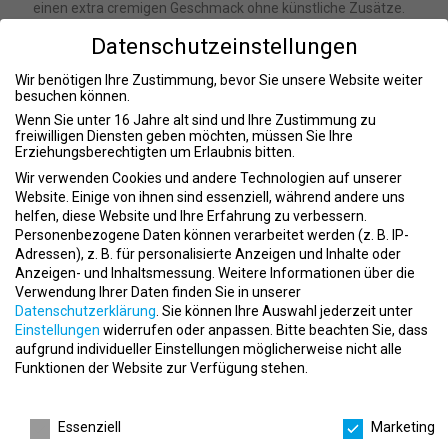
einen extra cremigen Geschmack ohne künstliche Zusätze.
Innovation:
Wir entwickeln ständig neue, innovative Produkte,
Datenschutzeinstellungen
die den traditionellen Milchmarkt revolutionieren.
Transparenz:
Wir stehen für Ehrlichkeit und Klarheit in all
Wir benötigen Ihre Zustimmung, bevor Sie unsere Website weiter
unseren Geschäftsprozessen und Produktinformationen.
besuchen können.
Wenn Sie unter 16 Jahre alt sind und Ihre Zustimmung zu
Was wir bieten
freiwilligen Diensten geben möchten, müssen Sie Ihre
Erziehungsberechtigten um Erlaubnis bitten.
Attraktive Arbeitsumgebung:
Ein modernes Büro in einem
Wir verwenden Cookies und andere Technologien auf unserer
inspirierenden Umfeld.
Website. Einige von ihnen sind essenziell, während andere uns
Karrierechancen:
Bei uns hast du die Möglichkeit, dich
helfen, diese Website und Ihre Erfahrung zu verbessern.
weiterzuentwickeln und aktiv an der Unternehmensgestaltung
Personenbezogene Daten können verarbeitet werden (z. B. IP-
teilzuhaben.
Adressen), z. B. für personalisierte Anzeigen und Inhalte oder
Work-Life-Balance:
Flexible Arbeitszeiten und die Möglichkeit
Anzeigen- und Inhaltsmessung.
Weitere Informationen über die
zum Home Office.
Verwendung Ihrer Daten finden Sie in unserer
Vergünstigungen:
Mitarbeiterrabatte auf unsere Produkte
Datenschutzerklärung
.
Sie können Ihre Auswahl jederzeit unter
sowie auf die von unseren Partnern.
Einstellungen
widerrufen oder anpassen.
Bitte beachten Sie, dass
aufgrund individueller Einstellungen möglicherweise nicht alle
Warum UNMILK GMBH?
Funktionen der Website zur Verfügung stehen.
Bei UNMILK GMBH zu arbeiten bedeutet, Teil einer Bewegung zu
Datenschutzeinstellungen
sein, die die Lebensmittelwelt nachhaltig verändern möchte. Du
Essenziell
Marketing
hast die Chance, in einem dynamischen Team zu arbeiten, das