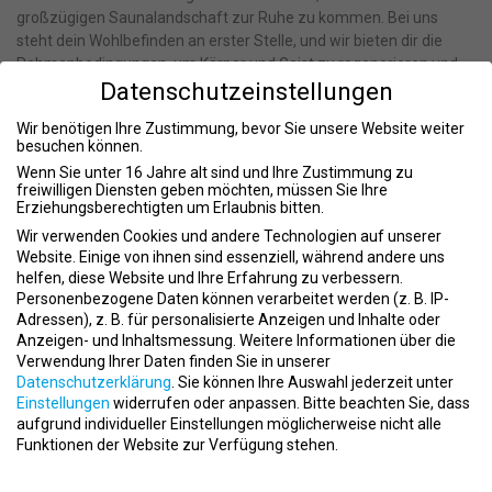
großzügigen Saunalandschaft zur Ruhe zu kommen. Bei uns
steht dein Wohlbefinden an erster Stelle, und wir bieten dir die
Rahmenbedingungen, um Körper und Geist zu regenerieren und
Datenschutzeinstellungen
zu stärken.
Dr. Lorenz Tucher’sche Stiftung
Wir benötigen Ihre Zustimmung, bevor Sie unsere Website weiter
besuchen können.
Die TucherFit GmbH ist ein Projekt der Dr. Lorenz Tucher’schen
Wenn Sie unter 16 Jahre alt sind und Ihre Zustimmung zu
Stiftung, die 1503 gegründet wurde und zu den
freiwilligen Diensten geben möchten, müssen Sie Ihre
traditionsreichsten Familienstiftungen Deutschlands gehört. Die
Erziehungsberechtigten um Erlaubnis bitten.
Stiftung setzt sich über die Jahrhunderte hinweg für die
Wir verwenden Cookies und andere Technologien auf unserer
Bewahrung und umsichtige Weiterentwicklung ausgesuchter
Website. Einige von ihnen sind essenziell, während andere uns
Liegenschaften und Kulturbestände ein – immer mit Blick auf die
helfen, diese Website und Ihre Erfahrung zu verbessern.
Personenbezogene Daten können verarbeitet werden (z. B. IP-
Menschen in Nürnberg und der Region.
Adressen), z. B. für personalisierte Anzeigen und Inhalte oder
Historie
Anzeigen- und Inhaltsmessung.
Weitere Informationen über die
Verwendung Ihrer Daten finden Sie in unserer
Die Dr. Lorenz Tucher’sche Stiftung blickt auf eine über 500-jährige
Datenschutzerklärung
.
Sie können Ihre Auswahl jederzeit unter
Geschichte zurück. Seit der Gründung im Jahr 1503 steht die
Einstellungen
widerrufen oder anpassen.
Bitte beachten Sie, dass
Stiftung für Beständigkeit und Engagement in der Region
aufgrund individueller Einstellungen möglicherweise nicht alle
Nürnberg.
Funktionen der Website zur Verfügung stehen.
Datenschutzeinstellungen
Werte