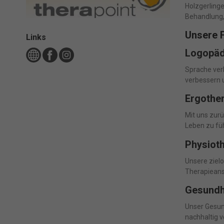
Holzgerling
Behandlung, 
Unsere 
Links
Logopäd
Sprache ver
verbessern 
Ergothe
Mit uns zur
Leben zu fü
Physioth
Unsere ziel
Therapieansä
Gesundhe
Unser Gesun
nachhaltig v