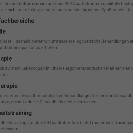
en. Unser Zentrum vereint auf über 420 Quadratmetern qualitativ hoc
die nicht nur effektiv, sondern auch nachhaltig ist und Spaß macht. De
Fachbereiche
ie
bindet – deshalb bieten wir umfassende logopädische Behandlungen an
und Lebensqualität zu erhöhen.
rapie
ück zu mehr Lebensqualität. Unsere ergotherapeutischen Maßnahmen unt
hren.
erapie
orientierten physiotherapeutischen Behandlungen fördern Ihre Gesundhe
tze, um individuelle Gesundheitsziele zu erreichen.
itstraining
dheitstraining auf über 80 Quadratmetern bietet modernste Trainingsme
erbessern.