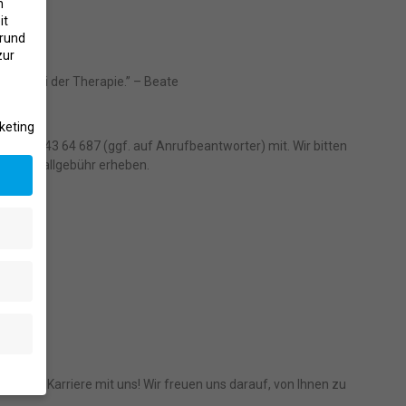
n
it
grund
zur
Spaß bei der Therapie.” – Beate
keting
r 07031 43 64 687 (ggf. auf Anrufbeantworter) mit. Wir bitten
ine Ausfallgebühr erheben.
e Ihre Karriere mit uns! Wir freuen uns darauf, von Ihnen zu