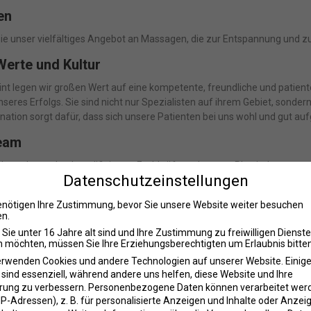
en
ie unser vielfältiges Angebot an Massagen, die zur Entspannung und 
erte und Kultur
nt legen wir großen Wert auf eine kompetente, freundliche und patient
seres Erfolgs. Sie sind nicht nur Spezialisten auf ihrem Gebiet, sond
ation sorgt dafür, dass sich unsere Patienten bei uns wohl und gut au
eam
besteht aus hochqualifizierten Fachkräften, darunter Physiotherapeut
Datenschutzeinstellungen
raining. Unsere Geschäftsleitung, Yvonne und Jürgen Wurster, sowie un
uns reibungslos und angenehm verläuft.
enötigen Ihre Zustimmung, bevor Sie unsere Website weiter besuchen
n.
lieder im Überblick
Sie unter 16 Jahre alt sind und Ihre Zustimmung zu freiwilligen Dienst
tekunst
(Physiotherapeut)
 möchten, müssen Sie Ihre Erziehungsberechtigten um Erlaubnis bitten
 Meinel
(Logopädin)
erwenden Cookies und andere Technologien auf unserer Website. Einig
alz
(Physiotherapeut)
 sind essenziell, während andere uns helfen, diese Website und Ihre
 Neumüller
(Rezeption)
rung zu verbessern.
Personenbezogene Daten können verarbeitet wer
. IP-Adressen), z. B. für personalisierte Anzeigen und Inhalte oder Anzei
ehund Pepe