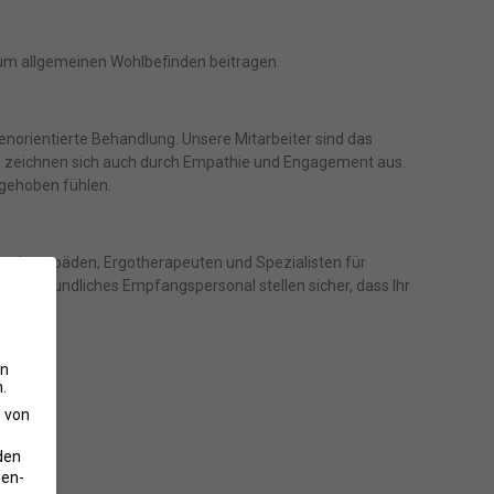
zum allgemeinen Wohlbefinden beitragen.
enorientierte Behandlung. Unsere Mitarbeiter sind das
ern zeichnen sich auch durch Empathie und Engagement aus.
fgehoben fühlen.
en, Logopäden, Ergotherapeuten und Spezialisten für
ser freundliches Empfangspersonal stellen sicher, dass Ihr
en
.
e von
den
gen-