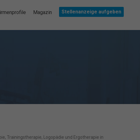
Stellenanzeige aufgeben
irmenprofile
Magazin
ie, Trainingstherapie, Logopädie und Ergotherapie in