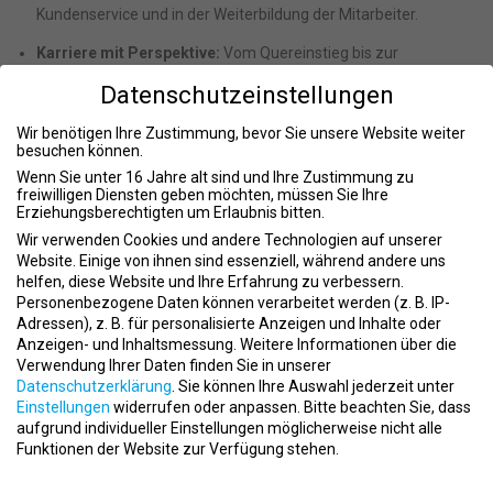
Kundenservice und in der Weiterbildung der Mitarbeiter.
Karriere mit Perspektive:
Vom Quereinstieg bis zur
Studioleitung – TheosGym bietet transparente
Datenschutzeinstellungen
Entwicklungspfade und echte Aufstiegschancen.
Wir benötigen Ihre Zustimmung, bevor Sie unsere Website weiter
Innovatives Arbeiten:
Modernste EMS-Technologie, digitale
besuchen können.
Tools und effiziente Abläufe sorgen für ein smartes
Wenn Sie unter 16 Jahre alt sind und Ihre Zustimmung zu
Arbeitsumfeld.
freiwilligen Diensten geben möchten, müssen Sie Ihre
Erziehungsberechtigten um Erlaubnis bitten.
Work-Life-Balance:
Klare Arbeitszeiten, planbare Schichten
Wir verwenden Cookies und andere Technologien auf unserer
und ein unterstützendes Team machen den Job auch
Website. Einige von ihnen sind essenziell, während andere uns
langfristig attraktiv.
helfen, diese Website und Ihre Erfahrung zu verbessern.
Was Bewerber:innen erwartet
Personenbezogene Daten können verarbeitet werden (z. B. IP-
Adressen), z. B. für personalisierte Anzeigen und Inhalte oder
Intensive Einarbeitung:
Neue Teammitglieder erhalten eine
Anzeigen- und Inhaltsmessung.
Weitere Informationen über die
strukturierte Einführung – ob mit oder ohne
Verwendung Ihrer Daten finden Sie in unserer
Branchenerfahrung.
Datenschutzerklärung
.
Sie können Ihre Auswahl jederzeit unter
Einstellungen
widerrufen oder anpassen.
Bitte beachten Sie, dass
Regelmäßige Weiterbildungen:
Fachliches und persönliches
aufgrund individueller Einstellungen möglicherweise nicht alle
Wachstum durch interne Trainings und externe Schulungen.
Funktionen der Website zur Verfügung stehen.
Datenschutzeinstellungen
Kostenlose Trainingsangebote:
Alle Mitarbeitenden