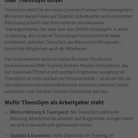
Über TheosGym GmbH
TheosGym steht für ein neues Level im Premium-Fitnesssegment.
Mit einem klaren Fokus auf Qualität, Individualität und persönlicher
Betreuung schafft das Unternehmen ein exklusives
Trainingserlebnis, das weit über das Übliche hinausgeht. In einer
Umgebung, die moderne Technologie mit persönlicher Nähe
kombiniert, steht bei TheosGym der Mensch im Mittelpunkt –
sowohl als Mitglied als auch als Mitarbeiter.
Das Unternehmen bietet in seinen Boutique-Studios ein
hochwirksames EMS-Training (Elektro-Muskel-Stimulation), das
auf maximale Effizienz und spürbare Ergebnisse ausgelegt ist.
TheosGym ist nicht einfach ein Fitnessanbieter – es ist ein Ort, an
dem Menschen ihre Gesundheitsziele erreichen, mentale Stärke
entwickeln und Teil einer starken Community werden.
Wofür TheosGym als Arbeitgeber steht
Wertschätzung & Teamgeist:
Bei TheosGym zählt jede
Meinung. Mitarbeitende arbeiten auf Augenhöhe, bringen Ideen
ein und entwickeln sich gemeinsam weiter.
Qualität & Exzellenz:
Hohe Standards im Training, im