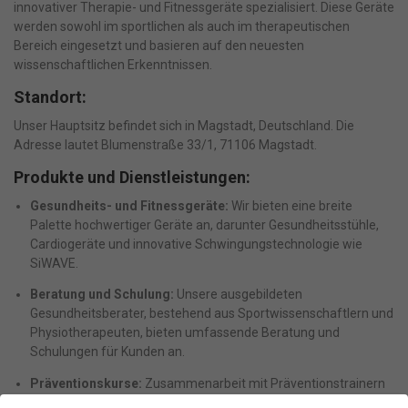
innovativer Therapie- und Fitnessgeräte spezialisiert. Diese Geräte
werden sowohl im sportlichen als auch im therapeutischen
Bereich eingesetzt und basieren auf den neuesten
wissenschaftlichen Erkenntnissen.
Standort:
Unser Hauptsitz befindet sich in Magstadt, Deutschland. Die
Adresse lautet Blumenstraße 33/1, 71106 Magstadt.
Produkte und Dienstleistungen:
Gesundheits- und Fitnessgeräte:
Wir bieten eine breite
Palette hochwertiger Geräte an, darunter Gesundheitsstühle,
Cardiogeräte und innovative Schwingungstechnologie wie
SiWAVE.
Beratung und Schulung:
Unsere ausgebildeten
Gesundheitsberater, bestehend aus Sportwissenschaftlern und
Physiotherapeuten, bieten umfassende Beratung und
Schulungen für Kunden an.
Präventionskurse:
Zusammenarbeit mit Präventionstrainern
zur Durchführung von Kursen, die von gesetzlichen