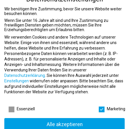
Ihre Ausdauer und Kraft gezielt trainieren und die Pfunde der
letzten Monate mit Leichtigkeit verlieren.
Wir benötigen Ihre Zustimmung, bevor Sie unsere Website weiter
Exklusiver Bereich für Frauen:
Ein abgetrennter Bereich, der
besuchen können.
ausschließlich unseren weiblichen Mitgliedern zur Verfügung
Wenn Sie unter 16 Jahre alt sind und Ihre Zustimmung zu
steht, um in einer angenehmen Atmosphäre zu trainieren.
freiwilligen Diensten geben möchten, müssen Sie Ihre
Erziehungsberechtigten um Erlaubnis bitten.
Effizientes Training mit modernen Geräten
Wir verwenden Cookies und andere Technologien auf unserer
Website. Einige von ihnen sind essenziell, während andere uns
Chipkartengesteuerte Zirkel:
Unsere zwei
helfen, diese Website und Ihre Erfahrung zu verbessern.
chipkartengesteuerten Kraft-Ausdauer-, Figur- und
Personenbezogene Daten können verarbeitet werden (z. B. IP-
Gesundheitszirkel ermöglichen ein sicheres und effektives
Adressen), z. B. für personalisierte Anzeigen und Inhalte oder
Training in nur 17,5 Minuten.
Anzeigen- und Inhaltsmessung.
Weitere Informationen über die
FIVE Rücken- und Dehnungszentrum:
Dieses spezielle
Verwendung Ihrer Daten finden Sie in unserer
Zentrum hilft Ihnen, fitter zu werden, Beweglichkeit zu
Datenschutzerklärung
.
Sie können Ihre Auswahl jederzeit unter
erlangen und Ihre Muskulatur zu stärken – ideal für alle
Einstellungen
widerrufen oder anpassen.
Bitte beachten Sie, dass
Altersgruppen.
aufgrund individueller Einstellungen möglicherweise nicht alle
Funktionen der Website zur Verfügung stehen.
SensoPro:
Exklusiv in Bonn bieten wir das SensoPro-
Einzeltrainingsgerät an, das sich perfekt für ein ganzheitliches
Datenschutzeinstellungen
und gelenkschonendes Aufbau- und Koordinationstraining
Essenziell
Marketing
eignet.
Besondere Angebote
Alle akzeptieren