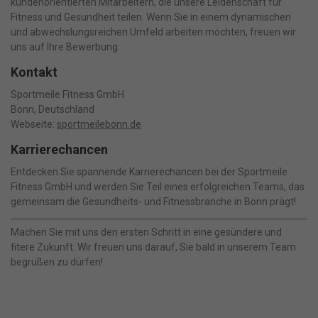
kundenorientierten Mitarbeitern, die unsere Leidenschaft für
individueller Einstellungen möglicherweise nicht alle Funktionen
Fitness und Gesundheit teilen. Wenn Sie in einem dynamischen
der Website zur Verfügung stehen.
und abwechslungsreichen Umfeld arbeiten möchten, freuen wir
Hier finden Sie eine Übersicht über alle verwendeten Cookies. Sie
uns auf Ihre Bewerbung.
können Ihre Einwilligung zu ganzen Kategorien geben oder sich
weitere Informationen anzeigen lassen und so nur bestimmte
Kontakt
Cookies auswählen.
Sportmeile Fitness GmbH
Alle akzeptieren
Speichern
Bonn, Deutschland
Webseite:
sportmeilebonn.de
Nur essenzielle Cookies akzeptieren
Karrierechancen
Zurück
Entdecken Sie spannende Karrierechancen bei der Sportmeile
Datenschutzeinstellungen
Fitness GmbH und werden Sie Teil eines erfolgreichen Teams, das
gemeinsam die Gesundheits- und Fitnessbranche in Bonn prägt!
Essenziell (1)
Essenzielle Cookies ermöglichen grundlegende Funktionen und sind
für die einwandfreie Funktion der Website erforderlich.
Machen Sie mit uns den ersten Schritt in eine gesündere und
fitere Zukunft. Wir freuen uns darauf, Sie bald in unserem Team
Cookie-Informationen anzeigen
begrüßen zu dürfen!
Ma
Marketing (1)
Marketing-Cookies werden von Drittanbietern oder Publishern
verwendet, um personalisierte Werbung anzuzeigen. Sie tun dies, indem