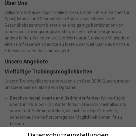
Über Uns
Willkommen bei der Sportmeile Fitness GmbH – Ihrem Partner für
Sport, Fitness und Gesundheit in Bonn! Unser Fitness- und
Gesundheitszentrum bietet eine einzigartige Kombination von
modernen Trainingsmöglichkeiten, die Sie in Bonn nirgendwo
anders finden. Wir legen großen Wert darauf, unseren Mitgliedern
einen umfassenden Service zu bieten, der weit über das normale
Fitnessstudio-Erlebnis hinausgeht.
Unsere Angebote
Vielfältige Trainingsmöglichkeiten
Unsere Trainingsflächen erstrecken sich über 2000 Quadratmeter
und bieten eine Vielzahl von Optionen:
Beachvolleyballcourts und Badmintonfelder:
Wir verfügen
über fünf Outdoor- (im Winter Indoor-) Beachvolleyballcourts
sowie fünf Badmintonfelder, die nicht nur Spaß machen,
sondern auch eine hervorragende Möglichkeit bieten, fit zu
bleiben.
Cardio-, Functional- und Freihantelbereiche:
Hier können Sie
Datenschutzeinstellungen