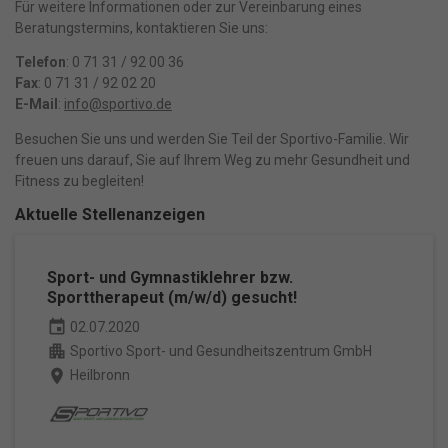
Für weitere Informationen oder zur Vereinbarung eines
Nur essenzielle Cookies akzeptieren
Beratungstermins, kontaktieren Sie uns:
Zurück
Telefon
: 0 71 31 / 92 00 36
Datenschutzeinstellungen
Fax
: 0 71 31 / 92 02 20
Essenziell (1)
E-Mail
:
info@sportivo.de
Essenzielle Cookies ermöglichen grundlegende Funktionen und sind
für die einwandfreie Funktion der Website erforderlich.
Besuchen Sie uns und werden Sie Teil der Sportivo-Familie. Wir
freuen uns darauf, Sie auf Ihrem Weg zu mehr Gesundheit und
Cookie-Informationen anzeigen
Fitness zu begleiten!
Aktuelle Stellenanzeigen
Ma
Marketing (1)
Marketing-Cookies werden von Drittanbietern oder Publishern
verwendet, um personalisierte Werbung anzuzeigen. Sie tun dies, indem
Sport- und Gymnastiklehrer bzw.
sie Besucher über Websites hinweg verfolgen.
Sporttherapeut (m/w/d) gesucht!
Cookie-Informationen anzeigen
event
02.07.2020
Datenschutzerklärung
Impressum
powered by Borlabs Cookie
apartment
Sportivo Sport- und Gesundheitszentrum GmbH
place
Heilbronn