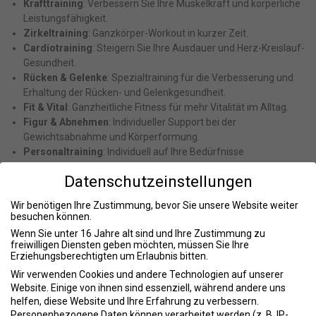
Krafttraining
: Verbessern Sie Ihre Muskelkraft und körperliche
Leistungsfähigkeit.
Zirkeltraining
: Ganzkörper-Workout in kurzer Zeit.
Cardiotraining
: Steigern Sie Ihre Ausdauer und Herz-Kreislauf-
Gesundheit.
Rücken & Gelenke
: Spezialtraining für die Verbesserung und
Erhaltung der Rücken- und Gelenkgesundheit.
Fit & Vital
: Ganzheitliche Fitness für mehr Vitalität im Alltag.
Figur & Abnehmen
: Individueller Support bei der
Gewichtsabnahme und Körperformung.
Personaltraining
: Individuell auf Ihre Bedürfnisse
abgestimmtes Training.
Datenschutzeinstellungen
Reha
Wir benötigen Ihre Zustimmung, bevor Sie unsere Website weiter
Rehasport
: Verbesserte Genesung und Leistungsfähigkeit
besuchen können.
nach Verletzungen oder Operationen.
Wenn Sie unter 16 Jahre alt sind und Ihre Zustimmung zu
Rücken & Gelenke
: Spezielles Training zur Rehabilitation und
freiwilligen Diensten geben möchten, müssen Sie Ihre
Erziehungsberechtigten um Erlaubnis bitten.
Stärkung von Rücken und Gelenken.
Fit & Vital
: Erholung und Vitalität durch gezieltes
Wir verwenden Cookies und andere Technologien auf unserer
Website. Einige von ihnen sind essenziell, während andere uns
Rehabilitationsprogramm.
helfen, diese Website und Ihre Erfahrung zu verbessern.
Personaltraining
: Individuelle Betreuung und
Personenbezogene Daten können verarbeitet werden (z. B. IP-