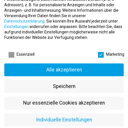
maßgeschneiderte Rehabilitationspläne.
Adressen), z. B. für personalisierte Anzeigen und Inhalte oder
Wellness
Anzeigen- und Inhaltsmessung.
Weitere Informationen über die
Verwendung Ihrer Daten finden Sie in unserer
Sauna
: Entspannen und Erholen in unserer Saunalandschaft.
Datenschutzerklärung
.
Sie können Ihre Auswahl jederzeit unter
Lichttherapie
: Positive Effekte durch gezielte
Einstellungen
widerrufen oder anpassen.
Bitte beachten Sie, dass
Lichtanwendungen.
aufgrund individueller Einstellungen möglicherweise nicht alle
Funktionen der Website zur Verfügung stehen.
Erlebnisduschen
: Innovative Duschen für ein besonderes
Erlebnis.
Datenschutzeinstellungen
Ruhebereich
: Erholung und Entspannung in unserem ruhigen
Essenziell
Marketing
Rückzugsbereich.
Kursangebot
Alle akzeptieren
Wir bieten eine Vielzahl an Kursen an, die auf unterschiedliche
Bedürfnisse zugeschnitten sind, darunter:
Speichern
Präventives Rückentraining
: Wirbelsäulengymnastik und
Pilates.
Nur essenzielle Cookies akzeptieren
Abnehmen und Figur
: Power Dumbell, Bootcamp und TRX
Schlingentraining.
Gesund und Fit
: Indoor Cycling, Vital in den Morgen und
Individuelle Einstellungen
Mobility.
Reha-Kurse
: Spezielle Rehabilitationskurse mit ärztlicher