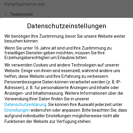
Kampfsportarten wie:
Taekwondo
Kickboxen
Datenschutzeinstellungen
Selbstverteidigung
Wir benötigen Ihre Zustimmung, bevor Sie unsere Website weiter
Kinder/Jugend
besuchen können.
Unsere jüngsten Mitglieder sind ebenso wichtig wie die älteren. Wir
Wenn Sie unter 16 Jahre alt sind und Ihre Zustimmung zu
freiwilligen Diensten geben möchten, müssen Sie Ihre
bieten:
Erziehungsberechtigten um Erlaubnis bitten.
Gratis Kinderbetreuung ab 0 Jahren
Wir verwenden Cookies und andere Technologien auf unserer
Umfangreiche Kinderprogramme ab 4 Jahren
Website. Einige von ihnen sind essenziell, während andere uns
helfen, diese Website und Ihre Erfahrung zu verbessern.
Rehasport
Personenbezogene Daten können verarbeitet werden (z. B. IP-
Adressen), z. B. für personalisierte Anzeigen und Inhalte oder
Wir wissen, wie wichtig Rehabilitation und Prävention sind. Deshalb
Anzeigen- und Inhaltsmessung.
Weitere Informationen über die
bieten wir:
Verwendung Ihrer Daten finden Sie in unserer
Datenschutzerklärung
.
Sie können Ihre Auswahl jederzeit unter
Individuell angepasste Rehasportkurse
Einstellungen
widerrufen oder anpassen.
Bitte beachten Sie, dass
Präventionsprogramme für eine nachhaltige Gesundheit
aufgrund individueller Einstellungen möglicherweise nicht alle
Funktionen der Website zur Verfügung stehen.
Wellness
Datenschutzeinstellungen
Entspannen und regenerieren Sie sich mit unseren vielfältigen