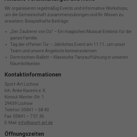
Personenbezogene Daten können verarbeitet werden (z. B. IP-
Wir organisieren regelmäßig Events und informative Workshops,
Adressen), z. B. für personalisierte Anzeigen und Inhalte oder
um die Gemeinschaft zusammenzubringen und Ihr Wissen zu
Anzeigen- und Inhaltsmessung.
Weitere Informationen über die
erweitern. Beispielhafte Beiträge:
Verwendung Ihrer Daten finden Sie in unserer
Datenschutzerklärung
.
Bitte beachten Sie, dass aufgrund
„Der Zauberer von Oz“ – Ein magisches Musical-Erlebnis für die
individueller Einstellungen möglicherweise nicht alle Funktionen
ganze Familie.
der Website zur Verfügung stehen.
Tag der offenen Tür – Jährliches Event am 11.11., um unser
Hier finden Sie eine Übersicht über alle verwendeten Cookies. Sie
können Ihre Einwilligung zu ganzen Kategorien geben oder sich
Team und unsere Angebote kennenzulernen.
weitere Informationen anzeigen lassen und so nur bestimmte
Dornröschen-Ballett – Klassische Tanzaufführung in unseren
Cookies auswählen.
Räumlichkeiten.
Alle akzeptieren
Speichern
Kontaktinformationen
Sport-Art Lüchow
Nur essenzielle Cookies akzeptieren
Inh. Anke Kasemi e. K.
Konsul-Wester-Str. 1
Zurück
29439 Lüchow
Datenschutzeinstellungen
Telefon: 05841 – 58 40
Fax: 05841 – 7 01 36
Essenziell (1)
Essenzielle Cookies ermöglichen grundlegende Funktionen und sind
E-Mail:
info@sport-art.de
für die einwandfreie Funktion der Website erforderlich.
Öffnungszeiten
Cookie-Informationen anzeigen