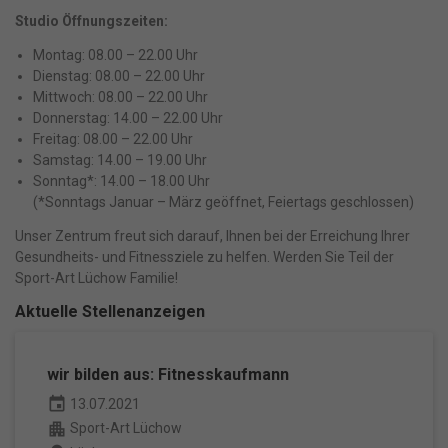
Studio Öffnungszeiten:
Ma
Marketing (1)
Montag: 08.00 – 22.00 Uhr
Marketing-Cookies werden von Drittanbietern oder Publishern
Dienstag: 08.00 – 22.00 Uhr
verwendet, um personalisierte Werbung anzuzeigen. Sie tun dies, indem
Mittwoch: 08.00 – 22.00 Uhr
sie Besucher über Websites hinweg verfolgen.
Donnerstag: 14.00 – 22.00 Uhr
Cookie-Informationen anzeigen
Freitag: 08.00 – 22.00 Uhr
Samstag: 14.00 – 19.00 Uhr
Datenschutzerklärung
Impressum
powered by Borlabs Cookie
Sonntag*: 14.00 – 18.00 Uhr
(*Sonntags Januar – März geöffnet, Feiertags geschlossen)
Unser Zentrum freut sich darauf, Ihnen bei der Erreichung Ihrer
Gesundheits- und Fitnessziele zu helfen. Werden Sie Teil der
Sport-Art Lüchow Familie!
Aktuelle Stellenanzeigen
wir bilden aus: Fitnesskaufmann
event
13.07.2021
apartment
Sport-Art Lüchow