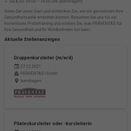
Sa & So: 09.00 – 14.00 Uhr (Isernhagen)
Alle akzeptieren
Speichern
Seien Sie unser Gast und entdecken Sie, wie wir gemeinsam Ihre
Gesundheitsziele erreichen können. Besuchen Sie uns für ein
Nur essenzielle Cookies akzeptieren
kostenloses Probetraining und erleben Sie, was PRÄVENTAS für
Ihre Gesundheit und Ihr Wohlbefinden tun kann.
Zurück
Aktuelle Stellenanzeigen
Datenschutzeinstellungen
Essenziell (1)
Essenzielle Cookies ermöglichen grundlegende Funktionen und sind
Gruppenkursleiter (m/w/d)
für die einwandfreie Funktion der Website erforderlich.
event
27.12.2021
Cookie-Informationen anzeigen
apartment
PRÄVENTAS I GmbH
place
Isernhagen
Ma
Marketing (1)
Marketing-Cookies werden von Drittanbietern oder Publishern
verwendet, um personalisierte Werbung anzuzeigen. Sie tun dies, indem
sie Besucher über Websites hinweg verfolgen.
Cookie-Informationen anzeigen
Datenschutzerklärung
Impressum
powered by Borlabs Cookie
Pilateskursleiter oder -kursleiterin