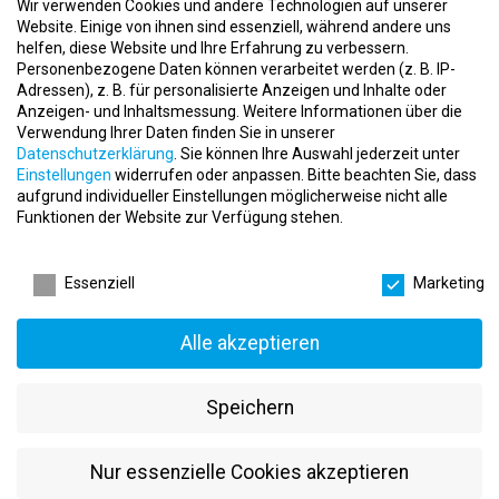
Wir verwenden Cookies und andere Technologien auf unserer
Krankengymnastik am Gerät (privat versichert)
Website. Einige von ihnen sind essenziell, während andere uns
helfen, diese Website und Ihre Erfahrung zu verbessern.
Seit 2017 nehmen wir an der bundesweiten, wissenschaftlichen
Personenbezogene Daten können verarbeitet werden (z. B. IP-
Forschungsstudie „BGM Innovativ (MTT)“ teil und stellen die
Adressen), z. B. für personalisierte Anzeigen und Inhalte oder
Trainingsmöglichkeiten für die Teilnehmer zur Verfügung.
Anzeigen- und Inhaltsmessung.
Weitere Informationen über die
Verwendung Ihrer Daten finden Sie in unserer
Unsere Kooperationspartner
Datenschutzerklärung
.
Sie können Ihre Auswahl jederzeit unter
Wir pflegen Kooperationsverträge zur Firmenfitness mit:
Einstellungen
widerrufen oder anpassen.
Bitte beachten Sie, dass
aufgrund individueller Einstellungen möglicherweise nicht alle
Hansefit
Funktionen der Website zur Verfügung stehen.
Qualitrain
Datenschutzeinstellungen
MyFitnessCard
Continental Reifen Deutschland GmbH Hannover
Essenziell
Marketing
Pronova BKK
Mitarbeiterqualifikationen
Alle akzeptieren
Unsere Fachkräfte in der präventiv-gesundheitssportlichen und
sporttherapeutischen Arbeit verfügen über:
Speichern
Diplom-Sportlehrer/-Wissenschaftler*innen mit
Zusatzqualifikationen in Prävention/Rehabilitation
Nur essenzielle Cookies akzeptieren
Abschluss in „Sport/Fitness- und Gesundheitstraining“