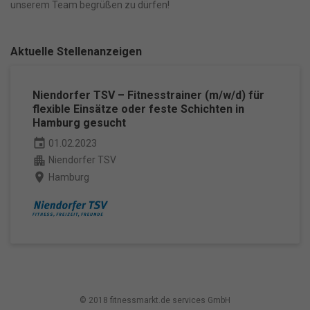
unserem Team begrüßen zu dürfen!
Datenschutzeinstellungen
Essenziell (1)
Essenzielle Cookies ermöglichen grundlegende Funktionen und sind
Aktuelle Stellenanzeigen
für die einwandfreie Funktion der Website erforderlich.
Cookie-Informationen anzeigen
Niendorfer TSV – Fitnesstrainer (m/w/d) für
flexible Einsätze oder feste Schichten in
Ma
Marketing (1)
Hamburg gesucht
Marketing-Cookies werden von Drittanbietern oder Publishern
verwendet, um personalisierte Werbung anzuzeigen. Sie tun dies, indem
event
01.02.2023
sie Besucher über Websites hinweg verfolgen.
apartment
Niendorfer TSV
Cookie-Informationen anzeigen
place
Hamburg
Datenschutzerklärung
Impressum
powered by Borlabs Cookie
© 2018 fitnessmarkt.de services GmbH