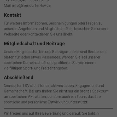
Tel: +49 (0)40 – 554216 – 0
Wenn Sie unter 16 Jahre alt sind und Ihre Zustimmung zu
Mail:
info@niendorfer-tsv.de
freiwilligen Diensten geben möchten, müssen Sie Ihre
Erziehungsberechtigten um Erlaubnis bitten.
Kontakt
Wir verwenden Cookies und andere Technologien auf unserer
Für weitere Informationen, Bescheinigungen oder Fragen zu
Website. Einige von ihnen sind essenziell, während andere uns
helfen, diese Website und Ihre Erfahrung zu verbessern.
unseren Angeboten und Mitgliedschaften, besuchen Sie unsere
Personenbezogene Daten können verarbeitet werden (z. B. IP-
Webseite oder kontaktieren Sie uns direkt.
Adressen), z. B. für personalisierte Anzeigen und Inhalte oder
Mitgliedschaft und Beiträge
Anzeigen- und Inhaltsmessung.
Weitere Informationen über die
Verwendung Ihrer Daten finden Sie in unserer
Unsere Mitgliedschaften und Beitragsmodelle sind flexibel und
Datenschutzerklärung
.
Bitte beachten Sie, dass aufgrund
bieten für jeden etwas Passendes. Werden Sie Teil unserer
individueller Einstellungen möglicherweise nicht alle Funktionen
sportlichen Gemeinschaft und profitieren Sie von einem
der Website zur Verfügung stehen.
Hier finden Sie eine Übersicht über alle verwendeten Cookies. Sie
vielfältigen Sport- und Freizeitangebot.
können Ihre Einwilligung zu ganzen Kategorien geben oder sich
weitere Informationen anzeigen lassen und so nur bestimmte
Abschließend
Cookies auswählen.
Niendorfer TSV steht für ein aktives Leben, Engagement und
Alle akzeptieren
Speichern
Gemeinschaft. Bei uns finden Sie nicht nur ein breites Spektrum
an sportlichen Aktivitäten, sondern auch ein Team, das Ihre
sportliche und persönliche Entwicklung unterstützt.
Nur essenzielle Cookies akzeptieren
Wir freuen uns auf Ihre Bewerbung und darauf, Sie bald in
Zurück