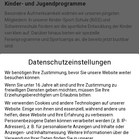
Kinder- und Jugendprogramme
Besondere Aufmerksamkeit widmen wir unseren jüngsten
Mitgliedern. In unserer Kinder-Sport-Schule (KiSS) und
Schwimmschule fördern wir die sportliche Entwicklung der Kinder
von klein auf. Darüber hinaus bieten wir spezielle
Ferienprogramme und Sportcamps an, die bereits jetzt buchbar
sind.
Arbeitsumfeld und Kultur
Datenschutzeinstellungen
Unsere Werte sind tief in der Gemeinschaft und Zusammenarbeit
Wir benötigen Ihre Zustimmung, bevor Sie unsere Website weiter
verankert. Bei Niendorfer TSV legen wir großen Wert auf ein
besuchen können.
unterstützendes und motivierendes Arbeitsumfeld. Wir fördern
Wenn Sie unter 16 Jahre alt sind und Ihre Zustimmung zu
kontinuierlich die Weiterentwicklung unserer Mitarbeiter und
freiwilligen Diensten geben möchten, müssen Sie Ihre
ermutigen sie, ihre Fähigkeiten und Talente voll auszuschöpfen.
Erziehungsberechtigten um Erlaubnis bitten.
Stellenangebote
Wir verwenden Cookies und andere Technologien auf unserer
Website. Einige von ihnen sind essenziell, während andere uns
Wir suchen regelmäßig engagierte und qualifizierte Übungsleiter
helfen, diese Website und Ihre Erfahrung zu verbessern.
und Trainer, die unser Team verstärken. Aktuell haben wir offene
Personenbezogene Daten können verarbeitet werden (z. B. IP-
Stellen für:
Adressen), z. B. für personalisierte Anzeigen und Inhalte oder
Anzeigen- und Inhaltsmessung.
Weitere Informationen über die
Übungsleitung im Bereich Kinderschwimmen
: Ab sofort oder
Verwendung Ihrer Daten finden Sie in unserer