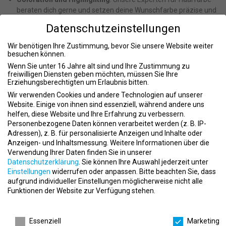
beraten dich gerne und setzen deine Wunschfarbe präzise und
schonend um.
Datenschutzeinstellungen
Beauty Services
: Ergänze dein Styling mit unseren Beauty-
Dienstleistungen für ein rundum perfektes Erscheinungsbild.
Wir benötigen Ihre Zustimmung, bevor Sie unsere Website weiter
Leckerer Cappuccino
: Genieße einen köstlichen Cappuccino
besuchen können.
während deiner Behandlung und lass dich inspirieren.
Wenn Sie unter 16 Jahre alt sind und Ihre Zustimmung zu
freiwilligen Diensten geben möchten, müssen Sie Ihre
Unsere Mitarbeiter
Erziehungsberechtigten um Erlaubnis bitten.
Wir verwenden Cookies und andere Technologien auf unserer
Unser Herzstück sind unsere Mitarbeiterinnen und Mitarbeiter.
Website. Einige von ihnen sind essenziell, während andere uns
Durch regelmäßige Schulungen und Fortbildungen sind wir
helfen, diese Website und Ihre Erfahrung zu verbessern.
technisch und trendmäßig immer auf dem neuesten Stand.
Personenbezogene Daten können verarbeitet werden (z. B. IP-
Unsere Beratung und Serviceleistungen basieren auf Fachwissen
Adressen), z. B. für personalisierte Anzeigen und Inhalte oder
und Leidenschaft. Wir freuen uns darauf, dich bei deinem
Anzeigen- und Inhaltsmessung.
Weitere Informationen über die
nächsten Besuch zu inspirieren und zu verwöhnen.
Verwendung Ihrer Daten finden Sie in unserer
Datenschutzerklärung
.
Sie können Ihre Auswahl jederzeit unter
Warum Marie Lou Studio?
Einstellungen
widerrufen oder anpassen.
Bitte beachten Sie, dass
aufgrund individueller Einstellungen möglicherweise nicht alle
Trendbewusst
: Wir sind stets am Puls der Zeit und bringen die
Funktionen der Website zur Verfügung stehen.
neuesten Frisuren- und Beautytrends zu dir.
Entspannende Atmosphäre
: Genieße eine entspannende
Datenschutzeinstellungen
Auszeit in unserer gemütlichen Wohlfühloase.
Essenziell
Marketing