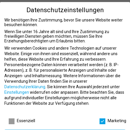
Schlingentraining Ihre Fitnessziele erreichen können.
Datenschutzeinstellungen
Funktionales Training
Wir benötigen Ihre Zustimmung, bevor Sie unsere Website weiter
Funktionales Training ist ein ganzheitlicher Ansatz, der darauf
besuchen können.
abzielt, Ihre Beweglichkeit und Kraft im Alltag zu verbessern.
Wenn Sie unter 16 Jahre alt sind und Ihre Zustimmung zu
Durch abwechslungsreiche und dynamische Übungen verbessern
freiwilligen Diensten geben möchten, müssen Sie Ihre
Erziehungsberechtigten um Erlaubnis bitten.
Sie Ihre Fitness auf eine nachhaltige Weise.
Wir verwenden Cookies und andere Technologien auf unserer
Firmen Fitness
Website. Einige von ihnen sind essenziell, während andere uns
helfen, diese Website und Ihre Erfahrung zu verbessern.
Wir bieten auch maßgeschneiderte Fitnessprogramme für
Personenbezogene Daten können verarbeitet werden (z. B. IP-
Unternehmen an. Ob direkt vor Ort in Ihrer Firma oder in unserem
Adressen), z. B. für personalisierte Anzeigen und Inhalte oder
Studio – fördern Sie das Wohlbefinden und die Gesundheit Ihrer
Anzeigen- und Inhaltsmessung.
Weitere Informationen über die
Mitarbeiter mit unserem Firmen Fitness Programm.
Verwendung Ihrer Daten finden Sie in unserer
Datenschutzerklärung
.
Sie können Ihre Auswahl jederzeit unter
Kontakt
Einstellungen
widerrufen oder anpassen.
Bitte beachten Sie, dass
aufgrund individueller Einstellungen möglicherweise nicht alle
Wir bei MagicBody legen großen Wert auf persönliche Betreuung
Funktionen der Website zur Verfügung stehen.
und eine angenehme Trainingsatmosphäre. Sollten Sie Fragen
haben oder ein Probetraining vereinbaren wollen, stehen wir Ihnen
Datenschutzeinstellungen
gerne zur Verfügung.
Essenziell
Marketing
Ansprechpartner: