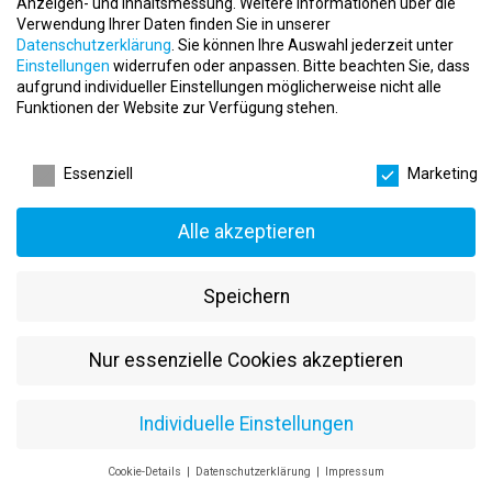
Anzeigen- und Inhaltsmessung.
Weitere Informationen über die
Selbstverteidigung. Dabei stehen Selbstsicherheit,
Verwendung Ihrer Daten finden Sie in unserer
Reaktionsfähigkeit und ein verantwortungsvoller Umgang mit
Datenschutzerklärung
.
Sie können Ihre Auswahl jederzeit unter
Konfliktsituationen im Fokus.
Einstellungen
widerrufen oder anpassen.
Bitte beachten Sie, dass
aufgrund individueller Einstellungen möglicherweise nicht alle
Fitness & Gesundheit
Funktionen der Website zur Verfügung stehen.
Mit unseren Fitnessprogrammen kombinieren wir funktionelle
Datenschutzeinstellungen
Übungen, Ausdauertraining und motivierende Workouts zu einem
Essenziell
Marketing
effektiven Trainingserlebnis. Ziel ist es, Menschen nachhaltig
fitter, stärker und gesünder zu machen.
Alle akzeptieren
Kinder- und Jugendtraining
Unsere Kinderkurse fördern Selbstvertrauen, Konzentration,
Speichern
Respekt und soziale Kompetenzen. Spielerisch lernen Kinder, sich
sicher zu bewegen und Herausforderungen selbstbewusst zu
meistern.
Nur essenzielle Cookies akzeptieren
Personal Training
Individuelle Betreuung und maßgeschneiderte Trainingskonzepte
Individuelle Einstellungen
ermöglichen eine besonders zielgerichtete Entwicklung in den
Bereichen Fitness, Gesundheit und Selbstverteidigung.
Cookie-Details
Datenschutzerklärung
Impressum