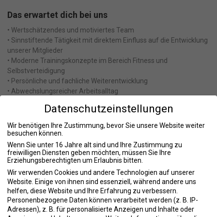
Das erwartet dich bei uns
• Wertschätzendes und motiviertes Team
• Sinnstiftende Tätigkeit mit direktem Einfluss auf die Entwicklung
unserer Mitglieder
• Moderne Trainingskonzepte im Bereich Fitness und
Selbstverteidigung
• Persönliche und fachliche Weiterentwicklung
• Abwechslungsreicher Arbeitsalltag
• Eigenverantwortliches Arbeiten mit Gestaltungsspielraum
Datenschutzeinstellungen
• Direkter Kontakt mit Menschen aller Altersgruppen
• Praxisnahe Einarbeitung und Unterstützung durch erfahrene
Wir benötigen Ihre Zustimmung, bevor Sie unsere Website weiter
Trainerinnen und Trainer
besuchen können.
• Möglichkeit, die Begeisterung für Sport und Bewegung
Wenn Sie unter 16 Jahre alt sind und Ihre Zustimmung zu
weiterzugeben
freiwilligen Diensten geben möchten, müssen Sie Ihre
Erziehungsberechtigten um Erlaubnis bitten.
Unsere Schwerpunkte
Wir verwenden Cookies und andere Technologien auf unserer
Website. Einige von ihnen sind essenziell, während andere uns
Krav Maga & Selbstverteidigung
helfen, diese Website und Ihre Erfahrung zu verbessern.
Personenbezogene Daten können verarbeitet werden (z. B. IP-
Unsere Selbstverteidigungskurse vermitteln praxisnahe Techniken
Adressen), z. B. für personalisierte Anzeigen und Inhalte oder
zur Gefahrenerkennung, Gewaltprävention und