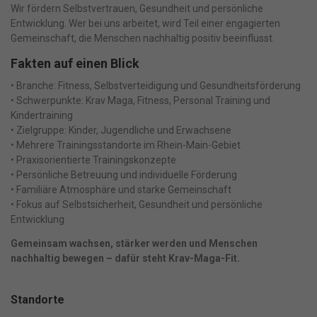
Wir fördern Selbstvertrauen, Gesundheit und persönliche
Zurück
Entwicklung. Wer bei uns arbeitet, wird Teil einer engagierten
Datenschutzeinstellungen
Gemeinschaft, die Menschen nachhaltig positiv beeinflusst.
Essenziell (1)
Fakten auf einen Blick
Essenzielle Cookies ermöglichen grundlegende Funktionen und sind
für die einwandfreie Funktion der Website erforderlich.
• Branche: Fitness, Selbstverteidigung und Gesundheitsförderung
Cookie-Informationen anzeigen
• Schwerpunkte: Krav Maga, Fitness, Personal Training und
Kindertraining
• Zielgruppe: Kinder, Jugendliche und Erwachsene
Ma
Marketing (1)
• Mehrere Trainingsstandorte im Rhein-Main-Gebiet
Marketing-Cookies werden von Drittanbietern oder Publishern
• Praxisorientierte Trainingskonzepte
verwendet, um personalisierte Werbung anzuzeigen. Sie tun dies, indem
sie Besucher über Websites hinweg verfolgen.
• Persönliche Betreuung und individuelle Förderung
• Familiäre Atmosphäre und starke Gemeinschaft
Cookie-Informationen anzeigen
• Fokus auf Selbstsicherheit, Gesundheit und persönliche
Datenschutzerklärung
Impressum
powered by Borlabs Cookie
Entwicklung
Gemeinsam wachsen, stärker werden und Menschen
nachhaltig bewegen – dafür steht Krav-Maga-Fit.
Standorte