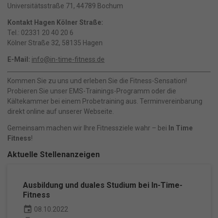
Universitätsstraße 71, 44789 Bochum
Alle akzeptieren
Speichern
Kontakt Hagen Kölner Straße:
Tel.: 02331 20 40 20 6
Nur essenzielle Cookies akzeptieren
Kölner Straße 32, 58135 Hagen
Zurück
E-Mail:
info@in-time-fitness.de
Datenschutzeinstellungen
Kommen Sie zu uns und erleben Sie die Fitness-Sensation!
Essenziell (1)
Probieren Sie unser EMS-Trainings-Programm oder die
Essenzielle Cookies ermöglichen grundlegende Funktionen und sind
für die einwandfreie Funktion der Website erforderlich.
Kältekammer bei einem Probetraining aus. Terminvereinbarung
direkt online auf unserer Webseite.
Cookie-Informationen anzeigen
Gemeinsam machen wir Ihre Fitnessziele wahr – bei
In Time
Fitness
!
Ma
Marketing (1)
Marketing-Cookies werden von Drittanbietern oder Publishern
Aktuelle Stellenanzeigen
verwendet, um personalisierte Werbung anzuzeigen. Sie tun dies, indem
sie Besucher über Websites hinweg verfolgen.
Cookie-Informationen anzeigen
Ausbildung und duales Studium bei In-Time-
Fitness
Datenschutzerklärung
Impressum
powered by Borlabs Cookie
event
08.10.2022