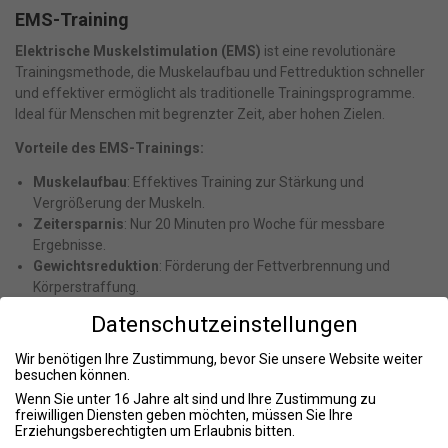
EMS-Training
Elektrische Muskelstimulation (EMS)
ist eine revolutionäre
Trainingsmethode, die Muskelaufbau und Fettreduktion schneller
und effektiver ermöglicht als traditionelle Trainingsprogramme.
Ideal für Menschen mit begrenzter Zeit, aber hohen Zielen.
Vorteile des EMS-Trainings:
Muskelaufbau
: Effektives Training zur Stärkung und
Vergrößerung der Muskeln.
Zeitersparnis
: Nur 20 Minuten pro Woche für messbare
Ergebnisse.
Gewichtsreduktion
: Förderung der Fettverbrennung und
Körperstraffung.
Körperformung
: Entwickeln Sie eine athletische und definierte
Datenschutzeinstellungen
Figur.
Rückenstärkung
: Stärkung der Rückenmuskulatur zur
Wir benötigen Ihre Zustimmung, bevor Sie unsere Website weiter
Verbesserung der Haltung und Schmerzlinderung.
besuchen können.
Wenn Sie unter 16 Jahre alt sind und Ihre Zustimmung zu
Kältekammer
freiwilligen Diensten geben möchten, müssen Sie Ihre
Erziehungsberechtigten um Erlaubnis bitten.
Die
Ganzkörperkältetherapie
bei etwa -85°C verbessert nicht nur