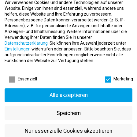
Wir verwenden Cookies und andere Technologien auf unserer
die Regeneration nach dem Training, sondern bietet auch eine
Website. Einige von ihnen sind essenziell, während andere uns
Vielzahl gesundheitlicher Vorteile. Schon 3-5 Minuten reichen aus,
helfen, diese Website und Ihre Erfahrung zu verbessern.
um bemerkenswerte Ergebnisse zu erzielen.
Personenbezogene Daten können verarbeitet werden (z. B. IP-
Adressen), z. B. für personalisierte Anzeigen und Inhalte oder
Vorteile der Kältekammer:
Anzeigen- und Inhaltsmessung.
Weitere Informationen über die
Beschleunigte Regeneration
: Schnellerer Muskelaufbau und
Verwendung Ihrer Daten finden Sie in unserer
Datenschutzerklärung
.
Sie können Ihre Auswahl jederzeit unter
verbesserte Erholung.
Einstellungen
widerrufen oder anpassen.
Bitte beachten Sie, dass
Schmerzlinderung
: Reduktion von Schmerzen und
aufgrund individueller Einstellungen möglicherweise nicht alle
Entzündungen.
Funktionen der Website zur Verfügung stehen.
Verbesserte Leistung
: Optimale Vorbereitung auf sportliche
Leistung.
Datenschutzeinstellungen
Anti-Aging-Effekt
: Positive Effekte auf Haut und
Essenziell
Marketing
Immunsystem.
Unser Konzept
Alle akzeptieren
In Time Fitness
steht für höchstes Engagement in Sachen
Gesundheit und Fitness. Wir bieten maßgeschneiderte
Speichern
Trainingsprogramme und modernste Ausstattung in unseren
Studios, um Ihnen das beste Fitnesserlebnis zu bieten.
Nur essenzielle Cookies akzeptieren
Unser Team
besteht aus hochqualifizierten Trainern und