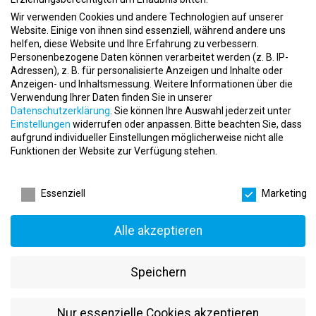
Gefährdungsbeurteilungen, Betriebsanweisungen und
Wir verwenden Cookies und andere Technologien auf unserer
Rettungskonzepten und helfen bei der Auswahl und Beschaffung
Website. Einige von ihnen sind essenziell, während andere uns
geeigneter Ausrüstungen.
helfen, diese Website und Ihre Erfahrung zu verbessern.
Personenbezogene Daten können verarbeitet werden (z. B. IP-
Aquaworker Tauchservice
Adressen), z. B. für personalisierte Anzeigen und Inhalte oder
Anzeigen- und Inhaltsmessung.
Weitere Informationen über die
Der Aquaworker Tauchservice erweitert unser
Verwendung Ihrer Daten finden Sie in unserer
Dienstleistungsportfolio unter die Wasseroberfläche. Unser Team
Datenschutzerklärung
.
Sie können Ihre Auswahl jederzeit unter
von Berufstauchern ist deutschlandweit im Einsatz und stellt
Einstellungen
widerrufen oder anpassen.
Bitte beachten Sie, dass
sicher, dass auch unter Wasser höchste Sicherheitsstandards
aufgrund individueller Einstellungen möglicherweise nicht alle
eingehalten werden.
Funktionen der Website zur Verfügung stehen.
Sportstudio Potsdam
Datenschutzeinstellungen
Essenziell
Marketing
Unser Sportstudio in Potsdam rundet das Angebot der GEFABA
GmbH ab. Hier bieten wir professionelle Trainingsmöglichkeiten
für unterschiedliche Sportarten mit dem Fokus auf eine gesunde
Alle akzeptieren
und sichere Körperertüchtigung.
Unser Ansatz
Speichern
Arbeitsschutz ist für uns nicht nur eine technische und
organisatorische Maßnahme zur Verhinderung von Unfällen. Wir
Nur essenzielle Cookies akzeptieren