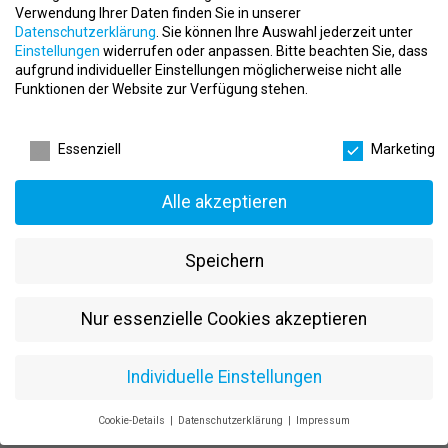
Kostenlose Getränke
Verwendung Ihrer Daten finden Sie in unserer
Firmenevents
Datenschutzerklärung
.
Sie können Ihre Auswahl jederzeit unter
Mentoring und persönliche Weiterentwicklung
Einstellungen
widerrufen oder anpassen.
Bitte beachten Sie, dass
aufgrund individueller Einstellungen möglicherweise nicht alle
Moderne Trainings- und Wellnessumgebung
Funktionen der Website zur Verfügung stehen.
Praxisnahe Ausbildung und duale Studienmöglichkeiten
Verantwortungsvolle Aufgaben mit Entwicklungsperspektive
Datenschutzeinstellungen
Karriere & Entwicklung
Essenziell
Marketing
Die Fedorenko Health & Fitness GmbH bietet vielfältige
Alle akzeptieren
Einstiegsmöglichkeiten im Bereich Fitness, Gesundheit und
Training. Besonders gefördert werden:
Duales Studium Fitnessökonomie
Speichern
Duales Studium Fitnesstraining
Duales Studium Gesundheitsmanagement
Nur essenzielle Cookies akzeptieren
Ausbildung und Berufseinstieg im Fitness- und
Gesundheitsbereich
Mitarbeitende erhalten früh Verantwortung und können aktiv an
Individuelle Einstellungen
der Weiterentwicklung des Studios mitwirken.
Cookie-Details
Datenschutzerklärung
Impressum
Arbeitsbereiche
Datenschutzeinstellungen