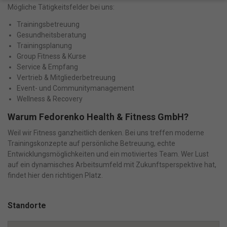
Mögliche Tätigkeitsfelder bei uns:
Wenn Sie unter 16 Jahre alt sind und Ihre Zustimmung zu
freiwilligen Diensten geben möchten, müssen Sie Ihre
Trainingsbetreuung
Erziehungsberechtigten um Erlaubnis bitten.
Gesundheitsberatung
Wir verwenden Cookies und andere Technologien auf unserer
Trainingsplanung
Website. Einige von ihnen sind essenziell, während andere uns
Group Fitness & Kurse
helfen, diese Website und Ihre Erfahrung zu verbessern.
Service & Empfang
Personenbezogene Daten können verarbeitet werden (z. B. IP-
Vertrieb & Mitgliederbetreuung
Adressen), z. B. für personalisierte Anzeigen und Inhalte oder
Event- und Communitymanagement
Anzeigen- und Inhaltsmessung.
Weitere Informationen über die
Wellness & Recovery
Verwendung Ihrer Daten finden Sie in unserer
Datenschutzerklärung
.
Bitte beachten Sie, dass aufgrund
Warum Fedorenko Health & Fitness GmbH?
individueller Einstellungen möglicherweise nicht alle Funktionen
der Website zur Verfügung stehen.
Weil wir Fitness ganzheitlich denken. Bei uns treffen moderne
Hier finden Sie eine Übersicht über alle verwendeten Cookies. Sie
Trainingskonzepte auf persönliche Betreuung, echte
können Ihre Einwilligung zu ganzen Kategorien geben oder sich
Entwicklungsmöglichkeiten und ein motiviertes Team. Wer Lust
weitere Informationen anzeigen lassen und so nur bestimmte
Cookies auswählen.
auf ein dynamisches Arbeitsumfeld mit Zukunftsperspektive hat,
findet hier den richtigen Platz.
Alle akzeptieren
Speichern
Standorte
Nur essenzielle Cookies akzeptieren