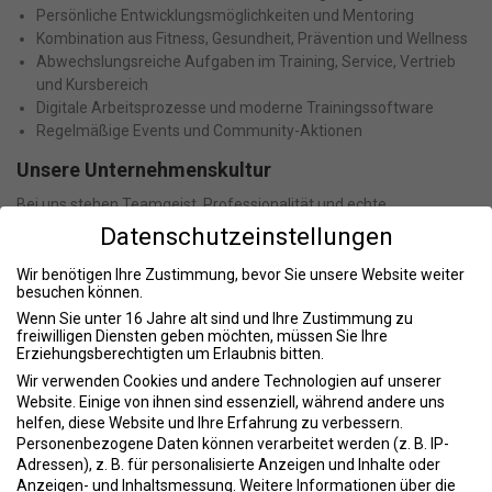
Persönliche Entwicklungsmöglichkeiten und Mentoring
Kombination aus Fitness, Gesundheit, Prävention und Wellness
Abwechslungsreiche Aufgaben im Training, Service, Vertrieb
und Kursbereich
Digitale Arbeitsprozesse und moderne Trainingssoftware
Regelmäßige Events und Community-Aktionen
Unsere Unternehmenskultur
Bei uns stehen Teamgeist, Professionalität und echte
Wertschätzung im Vordergrund. Wir suchen Menschen, die
Datenschutzeinstellungen
Verantwortung übernehmen möchten, gerne mit Menschen
arbeiten und Fitness sowie Gesundheit nicht nur als Job, sondern
Wir benötigen Ihre Zustimmung, bevor Sie unsere Website weiter
besuchen können.
als Leidenschaft sehen.
Wenn Sie unter 16 Jahre alt sind und Ihre Zustimmung zu
Eigeninitiative, Motivation und ein positives Miteinander sind feste
freiwilligen Diensten geben möchten, müssen Sie Ihre
Erziehungsberechtigten um Erlaubnis bitten.
Bestandteile unserer täglichen Zusammenarbeit.
Wir verwenden Cookies und andere Technologien auf unserer
Deine Vorteile
Website. Einige von ihnen sind essenziell, während andere uns
helfen, diese Website und Ihre Erfahrung zu verbessern.
Kostenfreie oder vergünstigte Nutzung des Studios
Personenbezogene Daten können verarbeitet werden (z. B. IP-
Flexible Arbeitszeiten
Adressen), z. B. für personalisierte Anzeigen und Inhalte oder
Mitarbeiterrabatte
Anzeigen- und Inhaltsmessung.
Weitere Informationen über die