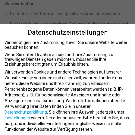
Was wir bieten:
Ein motiviertes Team in einer positiven Arbeitsatmosphäre
Die Möglichkeit, einen direkten Einfluss auf die Gesundheit und
Lebensqualität unserer Kunden zu haben
Datenschutzeinstellungen
Kontinuierliche Weiterbildungsmöglichkeiten im Bereich
Wir benötigen Ihre Zustimmung, bevor Sie unsere Website weiter
Gesundheit und Fitness
besuchen können.
Wenn Sie unter 16 Jahre alt sind und Ihre Zustimmung zu
Ein modernes Arbeitsumfeld mit hochwertiger Ausstattung
freiwilligen Diensten geben möchten, müssen Sie Ihre
Erziehungsberechtigten um Erlaubnis bitten.
Kontakt:
Wir verwenden Cookies und andere Technologien auf unserer
ENDURA Training
Website. Einige von ihnen sind essenziell, während andere uns
Website:
https://www.endura-training.de/
helfen, diese Website und Ihre Erfahrung zu verbessern.
Personenbezogene Daten können verarbeitet werden (z. B. IP-
Werden Sie Teil unseres Teams und helfen Sie uns dabei, das
Adressen), z. B. für personalisierte Anzeigen und Inhalte oder
Beste aus dem Leben unserer Kunden zu machen!
Anzeigen- und Inhaltsmessung.
Weitere Informationen über die
Verwendung Ihrer Daten finden Sie in unserer
Aktuelle Stellenanzeigen
Datenschutzerklärung
.
Sie können Ihre Auswahl jederzeit unter
Einstellungen
widerrufen oder anpassen.
Bitte beachten Sie, dass
aufgrund individueller Einstellungen möglicherweise nicht alle
Duales Studium im ENDURA Training
Funktionen der Website zur Verfügung stehen.
Gesundheitszentrum Köln – Werde