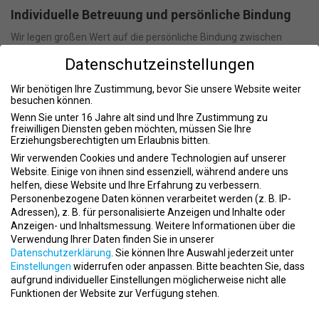
Individuelle Betreuung und persönliche Bindung
Wir legen großen Wert auf die persönliche Bindung zwischen
Trainer und Kunde. Dies gewährleistet, dass jeder Kunde ein auf
Datenschutzeinstellungen
seine Bedürfnisse abgestimmtes Training erhält, welches das
Fitnesslevel und die persönlichen Ziele berücksichtigt.
Wir benötigen Ihre Zustimmung, bevor Sie unsere Website weiter
besuchen können.
Ausbildung und Entwicklung
Wenn Sie unter 16 Jahre alt sind und Ihre Zustimmung zu
freiwilligen Diensten geben möchten, müssen Sie Ihre
Um die bestmögliche Betreuung zu garantieren, setzen wir auf
Erziehungsberechtigten um Erlaubnis bitten.
erstklassige Ausbildung und kontinuierliche Weiterbildung unserer
Wir verwenden Cookies und andere Technologien auf unserer
Trainer. Hierbei arbeiten wir eng mit diversen
Website. Einige von ihnen sind essenziell, während andere uns
Kooperationspartnern zusammen.
helfen, diese Website und Ihre Erfahrung zu verbessern.
Qualität und Effizienz
Personenbezogene Daten können verarbeitet werden (z. B. IP-
Adressen), z. B. für personalisierte Anzeigen und Inhalte oder
Mit unserem Fokus auf erstklassige Ausbildung und innovative
Anzeigen- und Inhaltsmessung.
Weitere Informationen über die
Trainingsmethoden stellen wir sicher, dass unsere Kunden in
Verwendung Ihrer Daten finden Sie in unserer
kürzester Zeit spürbare Erfolge erleben. Unsere EMS-Sitzungen
Datenschutzerklärung
.
Sie können Ihre Auswahl jederzeit unter
Einstellungen
widerrufen oder anpassen.
Bitte beachten Sie, dass
sind speziell darauf ausgerichtet, in nur 20 Minuten pro Woche
aufgrund individueller Einstellungen möglicherweise nicht alle
maximale Resultate zu erzielen.
Funktionen der Website zur Verfügung stehen.
Standorte
Datenschutzeinstellungen