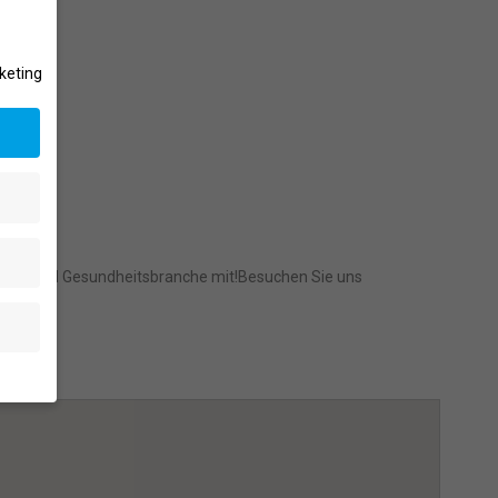
keting
ness- und Gesundheitsbranche mit!
Besuchen Sie uns
en
.
e von