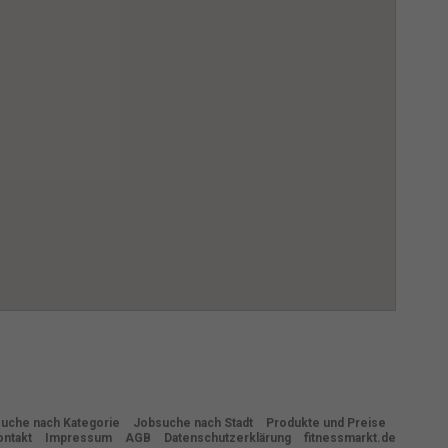
den
gen-
n
nd
zur
Zurück
freie
uche nach Kategorie
Jobsuche nach Stadt
Produkte und Preise
ontakt
Impressum
AGB
Datenschutzerklärung
fitnessmarkt.de
Marketing