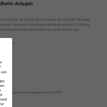
dheits-Anlagen
itt seit über 40 Jahren die Interessen der Branche. Als einer
nigung der Deutschen Arbeitgeberverbände und auf EU-Ebene
tnessbranche in Deutschland ist ein dynamischer und
essanlagen
en
.
e von
che:
den
gen-
n
ntion und Gesundheitsmanagement (DHfPG)
it
grund
zur