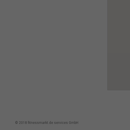
ihnen
Erfah
(z. B
und I
finde
indiv
Verfü
Hier 
Einwi
anzei
Al
Nu
Daten
E
Esse
Funkt
© 2018 fitnessmarkt.de services GmbH