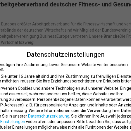
beitgeberverband deutscher Fitness- und Gesun
 Europas größter Arbeitgeberverband für die Fitnesswirtschaft und vertr
verbände der deutschen Wirtschaft sind wir Mitglied der Bundesverei
rbeitgebervereinigung BusinessEurope vertreten.
Unsere Branche
Die Fi
Wirtschaftszweig:
Millionen Menschen nutzen das Angebot von 9.111 kommerziellen Fitn
Datenschutzeinstellungen
n fast 5,5 Milliarden Euro im Jahr 2023
enötigen Ihre Zustimmung, bevor Sie unsere Website weiter besuchen
s Interesse an Prävention, Fitness und Gesundheit
n.
rliche Entwicklung neuer Trainingsformen
Sie unter 16 Jahre alt sind und Ihre Zustimmung zu freiwilligen Dienst
d Entwicklung:
 möchten, müssen Sie Ihre Erziehungsberechtigten um Erlaubnis bitten
erwenden Cookies und andere Technologien auf unserer Website. Einig
oßen Wert auf die Qualifizierung und Professionalisierung unserer Bran
 sind essenziell, während andere uns helfen, diese Website und Ihre
rung zu verbessern.
Personenbezogene Daten können verarbeitet wer
8.400 zukünftige Fach- und Führungskräfte in Ausbildung
. IP-Adressen), z. B. für personalisierte Anzeigen und Inhalte oder Anzei
00 Ausbildungsbetriebe
nhaltsmessung.
Weitere Informationen über die Verwendung Ihrer Date
chaft mit der staatlich anerkannten Deutschen Hochschule für Präve
n Sie in unserer
Datenschutzerklärung
.
Sie können Ihre Auswahl jederze
r
Einstellungen
widerrufen oder anpassen.
Bitte beachten Sie, dass auf
gement:
idueller Einstellungen möglicherweise nicht alle Funktionen der Website 