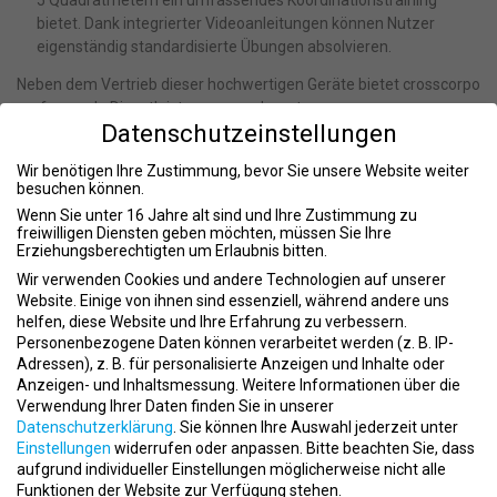
bietet. Dank integrierter Videoanleitungen können Nutzer
eigenständig standardisierte Übungen absolvieren.
Neben dem Vertrieb dieser hochwertigen Geräte bietet crosscorpo
umfassende Dienstleistungen an, darunter:
Datenschutzeinstellungen
Beratung
: Individuelle Planung und betriebswirtschaftliche
Unterstützung für Kundenprojekte.
Wir benötigen Ihre Zustimmung, bevor Sie unsere Website weiter
besuchen können.
Schulungen
: Umfassende Trainings für Teams, durchgeführt
von Physiotherapeuten oder Sportwissenschaftlern, um einen
Wenn Sie unter 16 Jahre alt sind und Ihre Zustimmung zu
freiwilligen Diensten geben möchten, müssen Sie Ihre
reibungslosen Umgang mit den Trainingssystemen zu
Erziehungsberechtigten um Erlaubnis bitten.
gewährleisten.
Wir verwenden Cookies und andere Technologien auf unserer
Service
: Von der Lieferung und Installation der Geräte bis hin zu
Website. Einige von ihnen sind essenziell, während andere uns
regelmäßigen Wartungen und sicherheitstechnischen
helfen, diese Website und Ihre Erfahrung zu verbessern.
Kontrollen durch das hauseigene Service-Techniker-Team.
Personenbezogene Daten können verarbeitet werden (z. B. IP-
Adressen), z. B. für personalisierte Anzeigen und Inhalte oder
Karriere bei crosscorpo
Anzeigen- und Inhaltsmessung.
Weitere Informationen über die
Verwendung Ihrer Daten finden Sie in unserer
crosscorpo bietet ein dynamisches Arbeitsumfeld mit flachen
Datenschutzerklärung
.
Sie können Ihre Auswahl jederzeit unter
Hierarchien und kurzen Entscheidungswegen. Das Unternehmen
Einstellungen
widerrufen oder anpassen.
Bitte beachten Sie, dass
sucht kontinuierlich nach engagierten Mitarbeitern, die
aufgrund individueller Einstellungen möglicherweise nicht alle
gemeinsam mit dem Team innovative Trainingslösungen
Funktionen der Website zur Verfügung stehen.