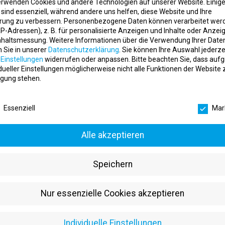
erwenden Cookies und andere Technologien auf unserer Website. Einig
m
 sind essenziell, während andere uns helfen, diese Website und Ihre
rung zu verbessern.
Personenbezogene Daten können verarbeitet wer
 langjährigen Erfahrung und unseres qualifizierten Personals bieten w
. IP-Adressen), z. B. für personalisierte Anzeigen und Inhalte oder Anzei
engagierten und zertifizierten Trainern, die stets bereit sind, dich auf
nhaltsmessung.
Weitere Informationen über die Verwendung Ihrer Date
tersgruppe
n Sie in unserer
Datenschutzerklärung
.
Sie können Ihre Auswahl jederze
r
Einstellungen
widerrufen oder anpassen.
Bitte beachten Sie, dass auf
is steht Menschen jeden Alters offen. Egal ob du Anfänger, Fortgeschritt
idueller Einstellungen möglicherweise nicht alle Funktionen der Website 
bensqualität steigern möchte.
gung stehen.
schutzeinstellungen
ndorte
Essenziell
Mar
 uns mit beiden Studios im Herzen von Mönsheim und Grafenau und iden
nd gut erreichbar und bieten ausreichend Platz für dein Trainingserlebni
Alle akzeptieren
o
ns, dich kennenzulernen und dir unser Motto
„Leistung – Fitness – Ge
Speichern
 uns
re Website oder komm direkt in einem unserer Studios vorbei. Wir freu
Nur essenzielle Cookies akzeptieren
Vitalis Team
Individuelle Einstellungen
Stellenanzeigen