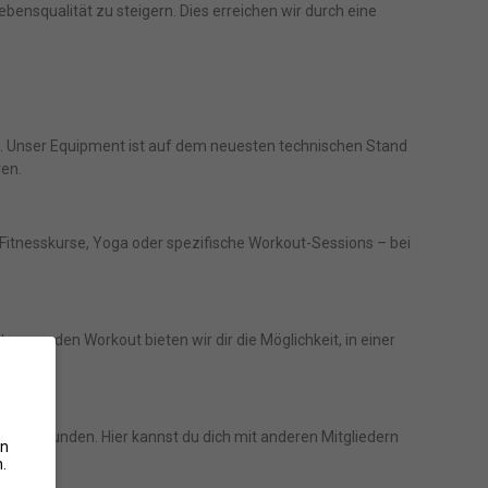
ebensqualität zu steigern. Dies erreichen wir durch eine
 Unser Equipment ist auf dem neuesten technischen Stand
ren.
Fitnesskurse, Yoga oder spezifische Workout-Sessions – bei
ngenden Workout bieten wir dir die Möglichkeit, in einer
alt abrunden. Hier kannst du dich mit anderen Mitgliedern
en
.