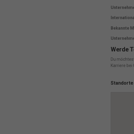
Nu
Unternehme
Daten
Internation
E
Bekannte M
Esse
Funkt
Unternehme
Werde T
Du möchtest 
M
Karriere bei
Mark
pers
hinw
Standorte
pow