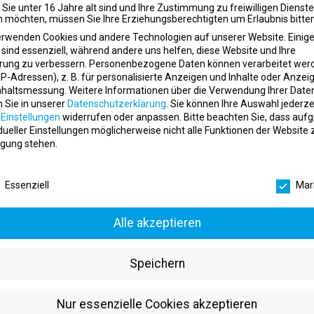
Sie unter 16 Jahre alt sind und Ihre Zustimmung zu freiwilligen Dienst
rliches Lernen und persönliche Weiterentwicklung
 möchten, müssen Sie Ihre Erziehungsberechtigten um Erlaubnis bitten
eiterin und jeder Mitarbeiter trägt mit seinen Ideen und seinem Enga
erwenden Cookies und andere Technologien auf unserer Website. Einig
 sind essenziell, während andere uns helfen, diese Website und Ihre
re Werte
rung zu verbessern.
Personenbezogene Daten können verarbeitet wer
. IP-Adressen), z. B. für personalisierte Anzeigen und Inhalte oder Anzei
nhaltsmessung.
Weitere Informationen über die Verwendung Ihrer Date
 stehen im Mittelpunkt.
n Sie in unserer
Datenschutzerklärung
.
Sie können Ihre Auswahl jederze
nehmen Verantwortung.
r
Einstellungen
widerrufen oder anpassen.
Bitte beachten Sie, dass auf
ln partnerschaftlich.
idueller Einstellungen möglicherweise nicht alle Funktionen der Website 
n innovativ.
gung stehen.
ten als Team.
schutzeinstellungen
ckeln uns kontinuierlich weiter.
und Kundenzufriedenheit haben höchste Priorität.
Essenziell
Mar
ere bei Core Health & Fitnes
Alle akzeptieren
steiger, Fachkraft oder erfahrene Führungspersönlichkeit – Core Health 
lichen Unternehmensbereichen.
Speichern
em in:
Nur essenzielle Cookies akzeptieren