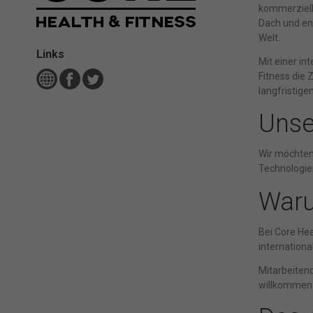
kommerziell
Dach und en
Welt.
Links
Mit einer in
Fitness die 
langfristige
Unse
Wir möchten
Technologie
Waru
Bei Core Hea
internation
Mitarbeitend
willkommen 