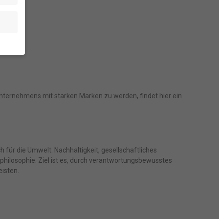
en
.
e von
Unternehmens mit starken Marken zu werden, findet hier ein
den
gen-
n
nd
zur
für die Umwelt. Nachhaltigkeit, gesellschaftliches
philosophie. Ziel ist es, durch verantwortungsbewusstes
eisten.
Zurück