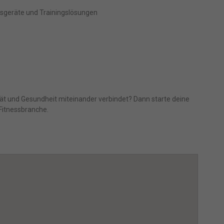
essgeräte und Trainingslösungen
freie
tät und Gesundheit miteinander verbindet? Dann starte deine
Marketing
 Fitnessbranche.
s
ressum