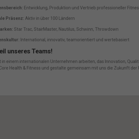
r essenzielle Cookies akzeptieren
nsbereich:
Entwicklung, Produktion und Vertrieb professioneller Fitn
schutzeinstellungen
ale Präsenz:
Aktiv in über 100 Ländern
ssenziell (1)
arken:
Star Trac, StairMaster, Nautilus, Schwinn, Throwdown
nzielle Cookies ermöglichen grundlegende Funktionen und sind für die einwand
ion der Website erforderlich.
nskultur:
International, innovativ, teamorientiert und wertebasiert
Cookie-Informationen anzeigen
eil unseres Teams!
in einem internationalen Unternehmen arbeiten, das Innovation, Quali
arketing (1)
 Core Health & Fitness und gestalte gemeinsam mit uns die Zukunft der
eting-Cookies werden von Drittanbietern oder Publishern verwendet, um
onalisierte Werbung anzuzeigen. Sie tun dies, indem sie Besucher über Website
eg verfolgen.
Cookie-Informationen anzeigen
Datenschutzerklärung
Imp
ered by Borlabs Cookie