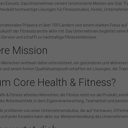
en Einsatz. Das Unternehmen vereint renommierte Marken wie Star Tra
twickelt hochwertige Lösungen für Fitnessstudios, Hotels, Unternehme
ternationalen Präsenz in über 100 Ländern und einem starken Fokus auf
Zukunft der Fitnessbranche aktiv mit. Das Unternehmen begleitet seine 
n Service und schafft so nachhaltige Fitnesserlebnisse.
re Mission
 Menschen weltweit dabei unterstützen, ein gesünderes und aktiveres 
n und einem hohen Qualitätsanspruch schaffen wir Lösungen, die Traini
m Core Health & Fitness?
lth & Fitness arbeiten Menschen, die Fitness nicht nur als Produkt, so
ales Arbeitsumfeld, in dem Eigenverantwortung, Teamarbeit und persön
e profitieren von einer Unternehmenskultur, die auf Vertrauen, Offenhe
und jeder Einzelne kann aktiv zur Weiterentwicklung des Unternehmens