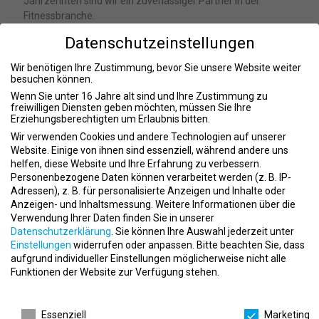
Jahrzehnten sind wir ein zuverlässiger Partner in der
Fitnessbranche.
Modernste Ausstattung
: Unser Gerätepark ist nicht nur
Datenschutzeinstellungen
vielfältig, sondern auch mit Tageslicht durchflutet, um eine
angenehme Trainingsumgebung zu gewährleisten.
Wir benötigen Ihre Zustimmung, bevor Sie unsere Website weiter
Vielseitiges Angebot
: Von individuellen Trainingsplänen bis hin
besuchen können.
zu speziellen Kursen für verschiedene Altersgruppen und
Wenn Sie unter 16 Jahre alt sind und Ihre Zustimmung zu
Fitnessziele.
freiwilligen Diensten geben möchten, müssen Sie Ihre
Erziehungsberechtigten um Erlaubnis bitten.
Persönliche Betreuung
: Unsere freundlichen und
kompetenten Mitarbeiterinnen und Mitarbeiter stehen unseren
Wir verwenden Cookies und andere Technologien auf unserer
Mitgliedern jederzeit beratend zur Seite.
Website. Einige von ihnen sind essenziell, während andere uns
helfen, diese Website und Ihre Erfahrung zu verbessern.
Inklusivität und Gemeinschaft
: Bei uns sind Menschen aller
Personenbezogene Daten können verarbeitet werden (z. B. IP-
Generationen willkommen. Wir fördern eine aktive und
Adressen), z. B. für personalisierte Anzeigen und Inhalte oder
gesundheitsbewusste Lebensweise in einer Gemeinschaft von
Anzeigen- und Inhaltsmessung.
Weitere Informationen über die
Gleichgesinnten.
Verwendung Ihrer Daten finden Sie in unserer
Datenschutzerklärung
.
Sie können Ihre Auswahl jederzeit unter
Unsere Serviceangebote
Einstellungen
widerrufen oder anpassen.
Bitte beachten Sie, dass
Fitnesskurse
: Ein breit gefächertes Kursangebot für
aufgrund individueller Einstellungen möglicherweise nicht alle
Funktionen der Website zur Verfügung stehen.
unterschiedliche Fitnesslevel und Ziele.
Firmenfitness
: Spezielle Programme für Unternehmen, um die
Datenschutzeinstellungen
Gesundheit und das Wohlbefinden der Mitarbeiter zu fördern.
Essenziell
Marketing
Ernährungsberatung
: Unterstützt unsere Mitglieder dabei, ihre