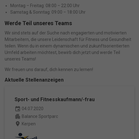
Adressen), z. B. für personalisierte Anzeigen und Inhalte oder
Montag – Freitag: 08:00 – 22:00 Uhr
Anzeigen- und Inhaltsmessung.
Weitere Informationen über die
Samstag & Sonntag: 09:00 – 18:00 Uhr
Verwendung Ihrer Daten finden Sie in unserer
Datenschutzerklärung
.
Bitte beachten Sie, dass aufgrund
Werde Teil unseres Teams
individueller Einstellungen möglicherweise nicht alle Funktionen
der Website zur Verfügung stehen.
Wir sind stets auf der Suche nach engagierten und motivierten
Hier finden Sie eine Übersicht über alle verwendeten Cookies. Sie
Mitarbeitern, die unsere Leidenschaft für Fitness und Gesundheit
können Ihre Einwilligung zu ganzen Kategorien geben oder sich
teilen. Wenn du in einem dynamischen und zukunftsorientierten
weitere Informationen anzeigen lassen und so nur bestimmte
Cookies auswählen.
Umfeld arbeiten möchtest, bewirb dich jetzt und werde Teil
unseres Teams!
Alle akzeptieren
Speichern
Wir freuen uns darauf, dich kennen zu lernen!
Aktuelle Stellenanzeigen
Nur essenzielle Cookies akzeptieren
Zurück
Sport- und Fitnesskaufmann/-frau
Datenschutzeinstellungen
event
04.07.2020
Essenziell (1)
Essenzielle Cookies ermöglichen grundlegende Funktionen und sind
apartment
Balance Sportparc
für die einwandfreie Funktion der Website erforderlich.
place
Kerpen
Cookie-Informationen anzeigen