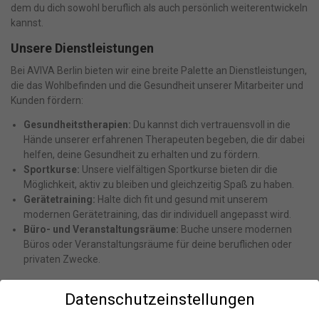
dem du dich sowohl beruflich als auch persönlich weiterentwickeln
kannst.
Unsere Dienstleistungen
Bei AVIVA Berlin bieten wir eine breite Palette an Dienstleistungen,
die das Wohlbefinden und die Gesundheit unserer Mitarbeiter und
Kunden fördern:
Gesundheitstherapien:
Du kannst dich vertrauensvoll in die
Hände unserer erfahrenen Therapeuten begeben, die dir dabei
helfen, deine Gesundheit zu erhalten und zu fördern.
Sportkurse:
Unsere vielfältigen Sportkurse bieten dir die
Möglichkeit, aktiv zu bleiben und gleichzeitig Spaß zu haben.
Gerätetraining:
Halte dich fit und gesund mit unserem
modernen Gerätetraining, das dir individuell angepasst wird.
Büro- und Veranstaltungsräume:
Buche unsere modernen
Büros oder Veranstaltungsräume für deine beruflichen oder
privaten Zwecke.
Unsere Werte
Datenschutzeinstellungen
Wir bei AVIVA Berlin legen großen Wert auf ein positives und