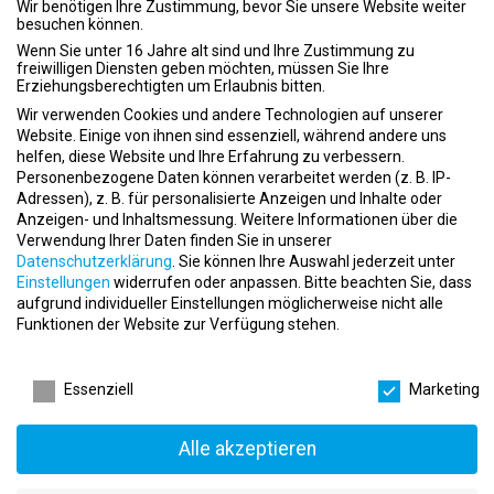
unterstützendes Arbeitsumfeld. Unsere Kernwerte sind:
Wir benötigen Ihre Zustimmung, bevor Sie unsere Website weiter
besuchen können.
Expertenwissen:
Wir sind stolz auf das Fachwissen und die
Wenn Sie unter 16 Jahre alt sind und Ihre Zustimmung zu
Erfahrung unserer Mitarbeiter.
freiwilligen Diensten geben möchten, müssen Sie Ihre
Erziehungsberechtigten um Erlaubnis bitten.
Begegnung:
Wir fördern ein Miteinander und den Austausch
zwischen unseren Mitarbeitern und Kunden.
Wir verwenden Cookies und andere Technologien auf unserer
Gesundheit und Bewegung:
Wir setzen uns dafür ein, dass
Website. Einige von ihnen sind essenziell, während andere uns
helfen, diese Website und Ihre Erfahrung zu verbessern.
Gesundheit und Bewegung ein zentraler Bestandteil unseres
Personenbezogene Daten können verarbeitet werden (z. B. IP-
täglichen Lebens sind.
Adressen), z. B. für personalisierte Anzeigen und Inhalte oder
Warum AVIVA Berlin?
Anzeigen- und Inhaltsmessung.
Weitere Informationen über die
Verwendung Ihrer Daten finden Sie in unserer
Professionelles Wachstum:
Wir bieten zahlreiche
Datenschutzerklärung
.
Sie können Ihre Auswahl jederzeit unter
Möglichkeiten zur Weiterbildung und beruflichen
Einstellungen
widerrufen oder anpassen.
Bitte beachten Sie, dass
Weiterentwicklung.
aufgrund individueller Einstellungen möglicherweise nicht alle
Funktionen der Website zur Verfügung stehen.
Teamgeist:
Ein unterstützendes und kollegiales
Arbeitsumfeld, in dem Teamarbeit großgeschrieben wird.
Datenschutzeinstellungen
Work-Life-Balance:
Flexible Arbeitszeiten und Angebote zur
Essenziell
Marketing
Gesundheitsförderung unterstützen eine ausgewogene Work-
Life-Balance.
Alle akzeptieren
Standort
Unser Standort in Berlin ist zentral gelegen und leicht erreichbar,