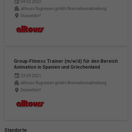
event
04.02.2022
apartment
Zurück
alltours flugreisen gmbh/Animationsabteilung
Datenschutzeinstellungen
place
Düsseldorf
Essenziell (1)
Essenzielle Cookies ermöglichen grundlegende Funktionen und sind
für die einwandfreie Funktion der Website erforderlich.
Cookie-Informationen anzeigen
Ma
Marketing (1)
Group-Fitness Trainer (m/w/d) für den Bereich
Marketing-Cookies werden von Drittanbietern oder Publishern
Animation in Spanien und Griechenland
verwendet, um personalisierte Werbung anzuzeigen. Sie tun dies, indem
sie Besucher über Websites hinweg verfolgen.
event
23.09.2021
apartment
alltours flugreisen gmbh/Animationsabteilung
Cookie-Informationen anzeigen
place
Düsseldorf
Datenschutzerklärung
Impressum
powered by Borlabs Cookie
Standorte