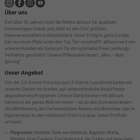
Über uns
Seit über 45 Jahren steht die Marke alltours für qualitativ
hochwertigen Urlaub und zählt zu den fünf größten
Reiseveranstaltern in Deutschland. Unser Erfolg in ganz Europa
hat uns einen Platz unter den Top Ten verschafft. alltours wird von
unseren Kunden als Synonym für ein optimales Preis-Leistungs-
Verhältnis geschätzt. Unsere Philosophie lautet: „alles – aber
günstig“.
Unser Angebot
Von der 2,5-Sterne-Finca bis zum 5-Sterne-Luxushotel bieten wir
unseren Gästen ein breites, auf unterschiedliche Bedürfnisse
abgestimmtes Programm. Unsere Gäste können mit alltours
nahezu in die ganze Welt verreisen – ob zu den Sonnenstränden
des Mittelmeers, den Fernreisezielen Asiens und Amerikas oder in
Eigenanreise zu den schönsten Orten Europas. Unser Portfolio
umfasst:
Flugreisen
: Beliebte Ziele wie Mallorca, Ägypten, Kreta,
Rhodos, Gran Canaria, Fuerteventura, die Türkei und viele mehr.