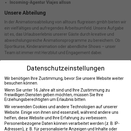
Incoming-Agentur Viajes allsun
Unsere Abteilung
In der Animationsabteilung von alltours flugreisen gmbh bieten wir
ein vielfältiges und aufregendes Arbeitsumfeld. Unsere Aufgabe
ist es, das Urlaubserlebnis unserer Gäste durch kreative und
abwechslungsreiche Animationsprogramme zu bereichern. Ob
Sportkurse, Kinderanimation oder abendliche Shows – unser
Team ist immer mit Herzblut und Engagement dabei.
Was wir bieten
Datenschutzeinstellungen
Arbeitsumfeld
: Ein dynamisches Team in einem
Wir benötigen Ihre Zustimmung, bevor Sie unsere Website weiter
internationalen Umfeld, das großen Wert auf Zusammenarbeit
besuchen können.
und Kreativität legt.
Wenn Sie unter 16 Jahre alt sind und Ihre Zustimmung zu
Karrierechancen
: Vielfältige Möglichkeiten zur beruflichen und
freiwilligen Diensten geben möchten, müssen Sie Ihre
persönlichen Weiterentwicklung innerhalb der alltours Gruppe.
Erziehungsberechtigten um Erlaubnis bitten.
Work-Live-Balance
: Flexible Arbeitszeiten und attraktive
Wir verwenden Cookies und andere Technologien auf unserer
Urlaubsgestaltungen.
Website. Einige von ihnen sind essenziell, während andere uns
Vergütung
: Ein faires Gehalt sowie attraktive Zusatzleistungen.
helfen, diese Website und Ihre Erfahrung zu verbessern.
Weiterbildung
: Regelmäßige Schulungen und
Personenbezogene Daten können verarbeitet werden (z. B. IP-
Fortbildungsangebote.
Adressen), z. B. für personalisierte Anzeigen und Inhalte oder