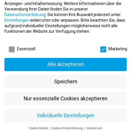
Anzeigen- und Inhaltsmessung.
Weitere Informationen über die
Unsere Erwartungen
Verwendung Ihrer Daten finden Sie in unserer
Datenschutzerklärung
.
Sie können Ihre Auswahl jederzeit unter
Flexibilität
: Bereitschaft an verschiedenen Standorten zu
Einstellungen
widerrufen oder anpassen.
Bitte beachten Sie, dass
arbeiten, um die Vielfalt unseres Angebots abzudecken.
aufgrund individueller Einstellungen möglicherweise nicht alle
Kreativität
: Entwicklung neuer und innovativer
Funktionen der Website zur Verfügung stehen.
Unterhaltungsprogramme für unsere Gäste.
Datenschutzeinstellungen
Kommunikation
: Ausgezeichnete Kommunikationsfähigkeiten
und Freude am Umgang mit Menschen.
Essenziell
Marketing
Teamarbeit
: Fähigkeit zur Zusammenarbeit in einem bunten
und energiegeladenen Team.
Alle akzeptieren
Join Us!
Wenn Sie Teil eines der führenden Reiseveranstalter Europas
Speichern
werden möchten und sich für eine Stelle in unserer
Animationsabteilung interessieren, dann bewerben Sie sich noch
heute! Wir freuen uns darauf, Sie kennenzulernen.
Nur essenzielle Cookies akzeptieren
Kontakt
Individuelle Einstellungen
Adresse
: alltours flugreisen gmbh
Telefon
: 0211 / 5427 5427
Cookie-Details
Datenschutzerklärung
Impressum