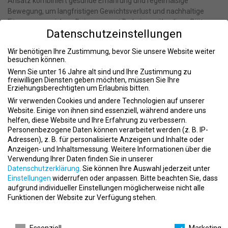
Ansatz kombiniert gesunde Ernährung und regelmäßige
Bewegung, um langfristigen Gewichtsverlust und nachhaltige
Fitness zu erreichen. Bei uns musst Du keine mühseligen Diäten
Datenschutzeinstellungen
machen, sondern setzt auf eine ausgewogene Lebensweise, die
Dich fit und leistungsfähig hält.
Wir benötigen Ihre Zustimmung, bevor Sie unsere Website weiter
besuchen können.
Unsere Mission
Wenn Sie unter 16 Jahre alt sind und Ihre Zustimmung zu
Unser Ziel ist es, unseren Mitgliedern zu helfen, ihre
freiwilligen Diensten geben möchten, müssen Sie Ihre
gesundheitlichen und fitnessbezogenen Ziele zu erreichen. Dafür
Erziehungsberechtigten um Erlaubnis bitten.
bieten wir maßgeschneiderte Trainingspläne und eine
Wir verwenden Cookies und andere Technologien auf unserer
umfassende Beratung in Sachen Ernährung und Fitness. Unsere
Website. Einige von ihnen sind essenziell, während andere uns
freundlichen und kompetenten Trainer stehen Dir auf Deinem
helfen, diese Website und Ihre Erfahrung zu verbessern.
Personenbezogene Daten können verarbeitet werden (z. B. IP-
Weg zum Wohlfühlgewicht zur Seite und unterstützen Dich, damit
Adressen), z. B. für personalisierte Anzeigen und Inhalte oder
Du nicht ins Straucheln kommst.
Anzeigen- und Inhaltsmessung.
Weitere Informationen über die
Unsere Services
Verwendung Ihrer Daten finden Sie in unserer
Datenschutzerklärung
.
Sie können Ihre Auswahl jederzeit unter
Individuelle Trainingspläne
: Unsere Trainer erstellen für Dich
Einstellungen
widerrufen oder anpassen.
Bitte beachten Sie, dass
einen persönlichen Trainingsplan, der auf Deine individuellen
aufgrund individueller Einstellungen möglicherweise nicht alle
Bedürfnisse und Ziele abgestimmt ist.
Funktionen der Website zur Verfügung stehen.
Ernährungsberatung
: Wir geben Dir nützliche Tipps zu
Datenschutzeinstellungen
gesunder Ernährung, um Deine Fitnessziele zu erreichen und
Essenziell
Marketing