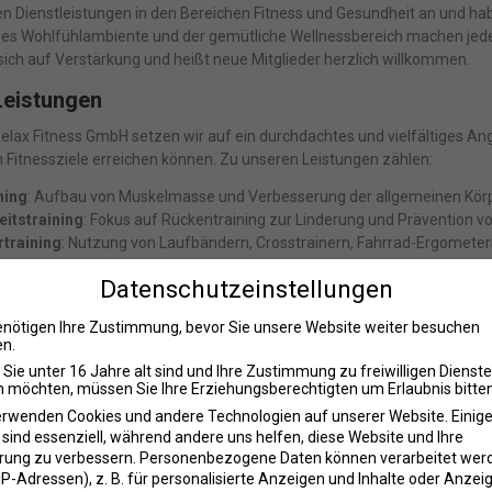
 Dienstleistungen in den Bereichen Fitness und Gesundheit an und habe
olles Wohlfühlambiente und der gemütliche Wellnessbereich machen jed
ich auf Verstärkung und heißt neue Mitglieder herzlich willkommen.
Leistungen
Relax Fitness GmbH setzen wir auf ein durchdachtes und vielfältiges Ang
 Fitnessziele erreichen können. Zu unseren Leistungen zählen:
ning
: Aufbau von Muskelmasse und Verbesserung der allgemeinen Körp
itstraining
: Fokus auf Rückentraining zur Linderung und Prävention 
training
: Nutzung von Laufbändern, Crosstrainern, Fahrrad-Ergomete
ining
: Spezielle Kraftmaschinen, die ein effektives Doppeltraining ermö
Datenschutzeinstellungen
training
: Individuelle Betreuung durch motivierende und fachkundige Tr
sbetreuung
: Betreuung durch erfahrene Trainer mit über 100 Jahren g
enötigen Ihre Zustimmung, bevor Sie unsere Website weiter besuchen
ining
: Effektives Muskeltraining durch elektrische Muskelstimulation.
n.
Entspannung und Regeneration im gemütlichen Wellnessbereich.
Sie unter 16 Jahre alt sind und Ihre Zustimmung zu freiwilligen Dienst
kurse
: Vielfältige Kurse wie Bodyforming, Spinning, Rückenfit und Yoga.
 möchten, müssen Sie Ihre Erziehungsberechtigten um Erlaubnis bitten
tness
: Spezielle Fitnessangebote für Firmen.
erwenden Cookies und andere Technologien auf unserer Website. Einig
schaften mit Wechselangebot
: Flexible Mitgliedschaftspakete, angepas
 sind essenziell, während andere uns helfen, diese Website und Ihre
rung zu verbessern.
Personenbezogene Daten können verarbeitet wer
iche Betreuung
. IP-Adressen), z. B. für personalisierte Anzeigen und Inhalte oder Anzei