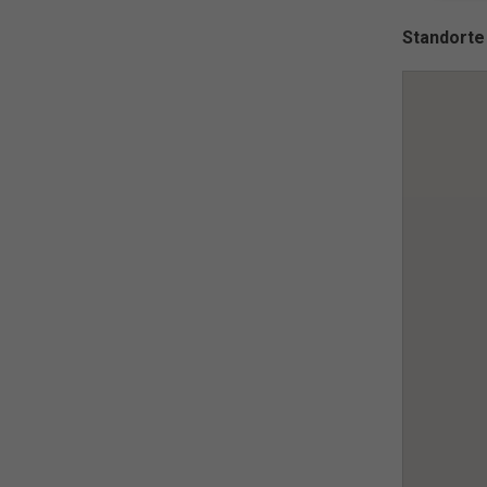
Wenn 
Standorte
geben
Wir v
ihnen
Erfah
(z. B
und I
finde
indiv
Verfü
Hier 
Einwi
anzei
Al
Nu
Daten
E
Esse
Funkt