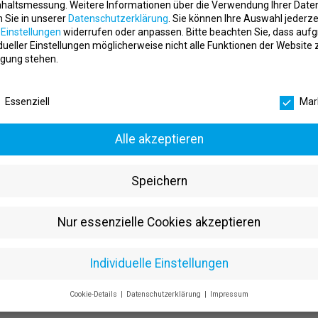
nhaltsmessung.
Weitere Informationen über die Verwendung Ihrer Date
ieder stehen bei uns im Mittelpunkt. Durch persönliche Betreuung und in
n Sie in unserer
Datenschutzerklärung
.
Sie können Ihre Auswahl jederze
effektiv zu erreichen. Unsere Trainer sind bekannt für ihr freundlich
r
Einstellungen
widerrufen oder anpassen.
Bitte beachten Sie, dass auf
f der Trainingsfläche.
idueller Einstellungen möglicherweise nicht alle Funktionen der Website 
gung stehen.
Rundgang
schutzeinstellungen
e können sich durch einen 3D-Rundgang einen ersten Eindruck von unse
Essenziell
Mar
ie Möglichkeit, unser Angebot unverbindlich kennenzulernen.
szeiten
Alle akzeptieren
is Freitag
: 08:00 – 22:00 Uhr
 und Sonntag
: 09:00 – 19:00 Uhr
Speichern
e
: 09:00 – 15:00 Uhr
Nur essenzielle Cookies akzeptieren
: Hans-Urmiller-Ring 54, 82515 Wolfratshausen
 +49 (0)8171 260 04
nfo@aktivrelax.de
Individuelle Einstellungen
e uns und werden Sie Teil unseres engagierten Teams bei Aktiv & Rel
Cookie-Details
Datenschutzerklärung
Impressum
ren und gesünderen Lebensstil zu verhelfen.
Datenschutzeinstellungen