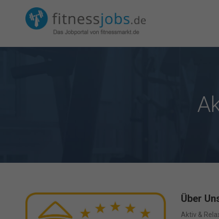
Ak
Über Un
Aktiv & Rela