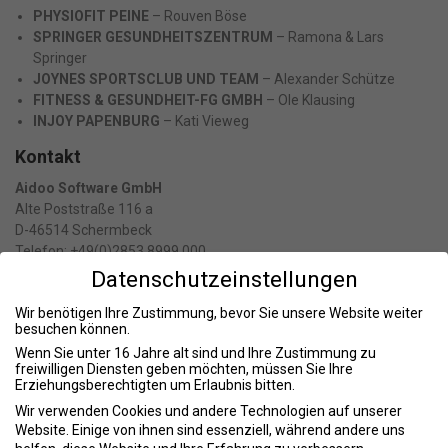
PHYSIOFIT PEINE
– Rouven Böse
SPRINGER GESUNDHEITSZENTRUM
– Ramona & Lars
Springer
JOYNES SPORTSCLUB UND TEAM
– Alexander Schütze
FITNESS & GESUNDHEIT-FG GMBH
– Ole Klausing
INJOY PAPENBURG
– Kati Vieweg
Kontakt
Aidoo Software GmbH
Alte Poststraße 116 a
D-46514 Schermbeck
Telefon: +49(0)2853 8999 000
E-Mail:
kontakt@aidoo.de
Datenschutzeinstellungen
Ansprechpartner:
Wir benötigen Ihre Zustimmung, bevor Sie unsere Website weiter
besuchen können.
Andreas Küsters
Wenn Sie unter 16 Jahre alt sind und Ihre Zustimmung zu
Geschäftsführer
freiwilligen Diensten geben möchten, müssen Sie Ihre
E-Mail:
kuesters@aidoo.de
Erziehungsberechtigten um Erlaubnis bitten.
Telefon: +49(0)2853 8999 001
Wir verwenden Cookies und andere Technologien auf unserer
Jürgen Adams
Website. Einige von ihnen sind essenziell, während andere uns
Vertriebsleitung