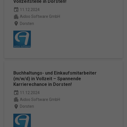
Vollzeitstelle in Dorsten!
event
11.12.2024
apartment
Aidoo Software GmbH
place
Dorsten
Buchhaltungs- und Einkaufsmitarbeiter
(m/w/d) in Vollzeit – Spannende
Karrierechance in Dorsten!
event
11.12.2024
apartment
Aidoo Software GmbH
place
Dorsten