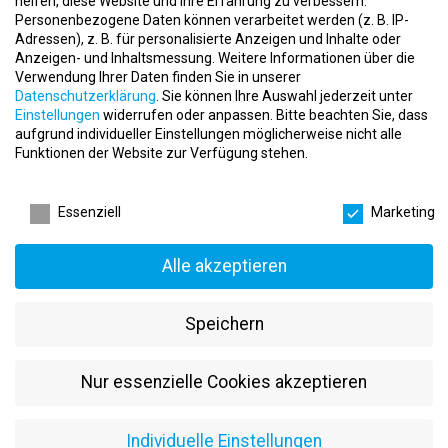
helfen, diese Website und Ihre Erfahrung zu verbessern.
E-Mail:
adams@aidoo.de
Personenbezogene Daten können verarbeitet werden (z. B. IP-
Adressen), z. B. für personalisierte Anzeigen und Inhalte oder
Wir freuen uns auf Ihre Kontaktaufnahme und darauf, mit Ihnen
Anzeigen- und Inhaltsmessung.
Weitere Informationen über die
gemeinsam die beste Lösung für Ihr Studio zu finden. Denn Aidoo
Verwendung Ihrer Daten finden Sie in unserer
fairbindet!
Datenschutzerklärung
.
Sie können Ihre Auswahl jederzeit unter
Einstellungen
widerrufen oder anpassen.
Bitte beachten Sie, dass
aufgrund individueller Einstellungen möglicherweise nicht alle
Bleiben Sie stets auf dem Laufenden mit unseren News,
Funktionen der Website zur Verfügung stehen.
Terminen, Schulungen und Webinaren. Verbinden Sie sich mit uns
auf unseren Social-Media-Kanälen: Facebook, Instagram, LinkedIn,
Datenschutzeinstellungen
Xing und mehr.
Essenziell
Marketing
Aidoo Software GmbH – Mit Leidenschaft und Begeisterung
fairbunden!
Alle akzeptieren
Aktuelle Stellenanzeigen
Speichern
Webentwickler (m/w/d) – Deine Chance in
Dorsten!
Nur essenzielle Cookies akzeptieren
event
11.12.2024
apartment
Aidoo Software GmbH
Individuelle Einstellungen