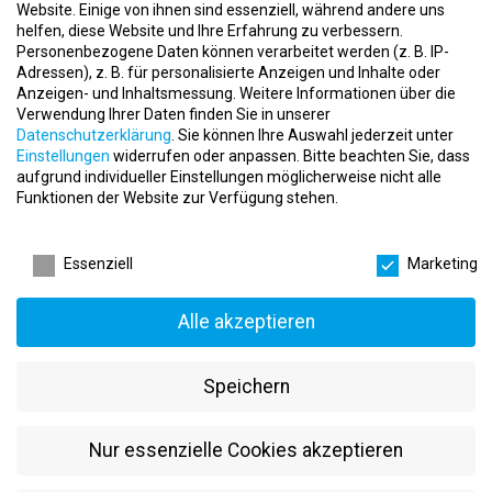
Website. Einige von ihnen sind essenziell, während andere uns
Du bist fester Bestandteil unseres Teams und unterstützt uns
helfen, diese Website und Ihre Erfahrung zu verbessern.
bei der optimalen Betreuung der Mitglieder unter individuellen,
Personenbezogene Daten können verarbeitet werden (z. B. IP-
trainingsspezifischen Gesichtspunkten.
Adressen), z. B. für personalisierte Anzeigen und Inhalte oder
Durchführungen von Trainingsunterweisungen
Anzeigen- und Inhaltsmessung.
Weitere Informationen über die
Es fallen verschiedene administrative Tätigkeiten in deinen
Verwendung Ihrer Daten finden Sie in unserer
Aufgabenbereich an u.a. der Verkauf von Mitgliedschaften.
Datenschutzerklärung
.
Sie können Ihre Auswahl jederzeit unter
Einstellungen
widerrufen oder anpassen.
Bitte beachten Sie, dass
Was wir dir bieten
aufgrund individueller Einstellungen möglicherweise nicht alle
Funktionen der Website zur Verfügung stehen.
Wir glauben an den Erfolg im Team und legen deshalb viel Wert
auf Teambuilding-Aktionen und Mitarbeiter-Events. Wir wollen
Datenschutzeinstellungen
gemeinsam als Gruppe wachsen und dir eine Perspektive geben,
Essenziell
Marketing
dich dabei weiterzuentwickeln. Dabei spielt es keine Rolle, ob du
vor Ort im Trainer-Team die Mitglieder zum Schwitzen bringst, als
Servicekraft neue Mitglieder begrüßt, unsere Social-Media-Kanäle
Alle akzeptieren
mit motivierendem Content befüllst oder den Mitgliederservice
regelst.
Speichern
Zudem liegt uns dein Wohlbefinden am Herzen. Daher gibt es für
dich als Mitarbeiter(in) von XTRAFIT viele weitere Vorteile (z. B.,
Nur essenzielle Cookies akzeptieren
interne und externe Weiterbildungsmöglichkeiten oder
Erfrischungen wie Wasser, Kaffee, Tee und Obst).