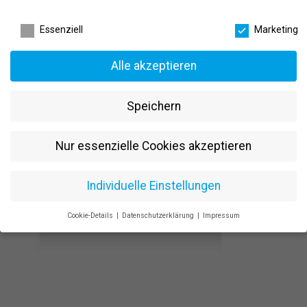
Jetzt bewerben
Datenschutzeinstellungen
Essenziell
Marketing
Alle akzeptieren
Speichern
Nur essenzielle Cookies akzeptieren
Individuelle Einstellungen
Cookie-Details
Datenschutzerklärung
Impressum
Datenschutzeinstellungen
Wenn Sie unter 16 Jahre alt sind und Ihre Zustimmung zu
freiwilligen Diensten geben möchten, müssen Sie Ihre
Erziehungsberechtigten um Erlaubnis bitten.
Wir verwenden Cookies und andere Technologien auf unserer
Website. Einige von ihnen sind essenziell, während andere uns