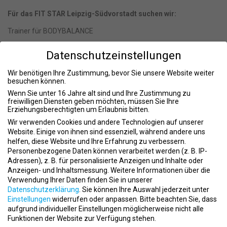
Für das FIT STAR Leipzig-Südvorstadt suchen wir:
Trainer für BODYBALANCE
(feste Kursübernahme ab sofort)
Datenschutzeinstellungen
Du hast eine Leidenschaft für Sport und Fitness im Allgemeinen,
Wir benötigen Ihre Zustimmung, bevor Sie unsere Website weiter
hast Spaß am Training und bist bereits zertifizierte/r
besuchen können.
Kurstrainerin?
Wenn Sie unter 16 Jahre alt sind und Ihre Zustimmung zu
freiwilligen Diensten geben möchten, müssen Sie Ihre
Dann freuen wir uns Dich kennenzulernen!
Erziehungsberechtigten um Erlaubnis bitten.
Wir unterstützten Dich auf Deinem Weg! Wir übernehmen 50 % der
Wir verwenden Cookies und andere Technologien auf unserer
Website. Einige von ihnen sind essenziell, während andere uns
Ausbildungsgebühren.
helfen, diese Website und Ihre Erfahrung zu verbessern.
Es ist unser Anspruch unseren Mitgliedern nur das Beste zu
Personenbezogene Daten können verarbeitet werden (z. B. IP-
bieten. Daher erwarten Dich bei FIT STAR nicht nur ein kollegiales,
Adressen), z. B. für personalisierte Anzeigen und Inhalte oder
Anzeigen- und Inhaltsmessung.
Weitere Informationen über die
professionelles Trainerkollegen-Team, sondern regelmäßige
Verwendung Ihrer Daten finden Sie in unserer
Fortbildungen, feste Kurse sowie eine gute Bezahlung.
Datenschutzerklärung
.
Sie können Ihre Auswahl jederzeit unter
Sende Deine Bewerbungsunterlagen an
job@fit-star.de
.
Einstellungen
widerrufen oder anpassen.
Bitte beachten Sie, dass
aufgrund individueller Einstellungen möglicherweise nicht alle
Funktionen der Website zur Verfügung stehen.