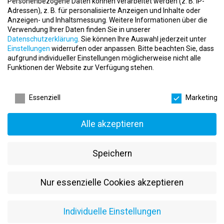
Personenbezogene Daten können verarbeitet werden (z. B. IP-
Das solltest du mitbringen:
Adressen), z. B. für personalisierte Anzeigen und Inhalte oder
Anzeigen- und Inhaltsmessung.
Weitere Informationen über die
Ausbildung im Fitnessbereich:
Abgeschlossene
Verwendung Ihrer Daten finden Sie in unserer
Fitnesstrainer-Ausbildung (z. B. B-Lizenz oder höher).
Datenschutzerklärung
.
Sie können Ihre Auswahl jederzeit unter
Einstellungen
widerrufen oder anpassen.
Bitte beachten Sie, dass
Wissen & Einfühlungsvermögen:
Du verfügst über Kenntnisse
aufgrund individueller Einstellungen möglicherweise nicht alle
im Bereich Training & Gesundheit – und kannst diese
Funktionen der Website zur Verfügung stehen.
verständlich vermitteln.
Datenschutzeinstellungen
Kundenerfahrung von Vorteil:
Du weißt, wie man motiviert,
Essenziell
Marketing
betreut und begleitet – oder willst genau das lernen.
Flexibel & zuverlässig:
Du bringst die Bereitschaft mit, 15–25
Alle akzeptieren
Stunden pro Woche im abgestimmten Dienstplan zu arbeiten.
Engagiert & herzlich:
Du hast Spaß an deinem Job und am
Speichern
Umgang mit Kundinnen und Kunden.
Warum PT Lounge Esslingen?
Nur essenzielle Cookies akzeptieren
Abwechslungsreiche Aufgaben – keine eintönigen Routinen.
Kollegiales Umfeld mit echtem Teamgeist.
Individuelle Einstellungen
Eigenverantwortliches Arbeiten mit Gestaltungsspielraum.