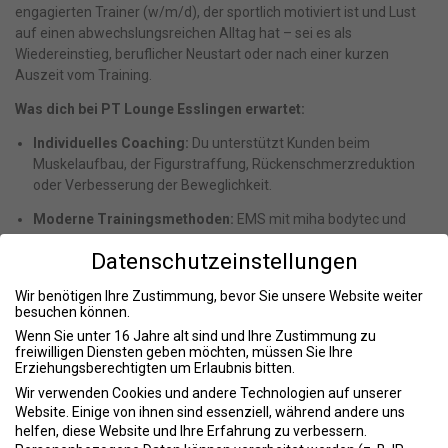
engagierten Trainer (w/m/d), der sportlich motiviert ist und Lust
auf einen abwechslungsreichen Alltag hat – sei es als
Wiedereinstieg, beruflicher Neustart oder nach einer kurzen
Auszeit vom Training.
Was dich bei PT Lounge Esslingen erwartet:
Individuelles Coaching:
Du unterstützt Kunden beim
Muskelaufbau, der Figurstraffung, Rückenschmerzreduktion
oder Verbesserung der Beweglichkeit.
Moderne Trainingsmethoden:
EMS mit miha bodytec und
Vibrationstraining mit Power Plate stehen im Mittelpunkt –
Datenschutzeinstellungen
keine Erfahrung nötig, du wirst eingearbeitet.
Offenes Arbeitsumfeld:
Du arbeitest in einem kleinen,
Wir benötigen Ihre Zustimmung, bevor Sie unsere Website weiter
besuchen können.
persönlichen Team mit echter Wertschätzung.
Wenn Sie unter 16 Jahre alt sind und Ihre Zustimmung zu
Vielseitigkeit statt Monotonie:
Jeder Tag bringt neue
freiwilligen Diensten geben möchten, müssen Sie Ihre
Erziehungsberechtigten um Erlaubnis bitten.
Gesichter, neue Ziele und neue Erfolgsmomente.
Wir verwenden Cookies und andere Technologien auf unserer
Raum für Eigeninitiative:
Du kannst Verantwortung
Website. Einige von ihnen sind essenziell, während andere uns
übernehmen und eigene Ideen einbringen.
helfen, diese Website und Ihre Erfahrung zu verbessern.