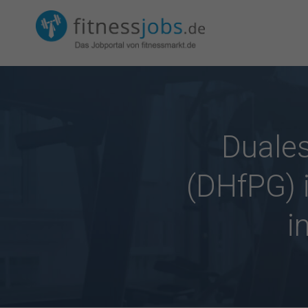
Duale
(DHfPG) i
i