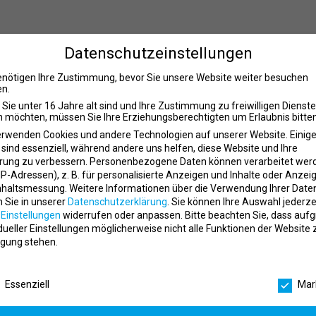
 – Starte Deine Karriere mit Leidenschaft für Spor
Datenschutzeinstellungen
enötigen Ihre Zustimmung, bevor Sie unsere Website weiter besuchen
n.
die Fitnesswelt
Sie unter 16 Jahre alt sind und Ihre Zustimmung zu freiwilligen Dienst
 möchten, müssen Sie Ihre Erziehungsberechtigten um Erlaubnis bitten
Hobby? Dann nutze die Chance, bei
clever fit
Deine berufliche Zukunft auf 
später in einer Führungsposition – hier wird Leidenschaft mit Perspekti
erwenden Cookies und andere Technologien auf unserer Website. Einig
 sind essenziell, während andere uns helfen, diese Website und Ihre
bereich und bietet zahlreiche Einstiegsmöglichkeiten – ganz gleich, o
rung zu verbessern.
Personenbezogene Daten können verarbeitet wer
. IP-Adressen), z. B. für personalisierte Anzeigen und Inhalte oder Anzei
nhaltsmessung.
Weitere Informationen über die Verwendung Ihrer Date
ng:
n Sie in unserer
Datenschutzerklärung
.
Sie können Ihre Auswahl jederze
r
Einstellungen
widerrufen oder anpassen.
Bitte beachten Sie, dass auf
g
idueller Einstellungen möglicherweise nicht alle Funktionen der Website 
gung stehen.
r Trainingspläne
schutzeinstellungen
Essenziell
Mar
ativen Aufgaben