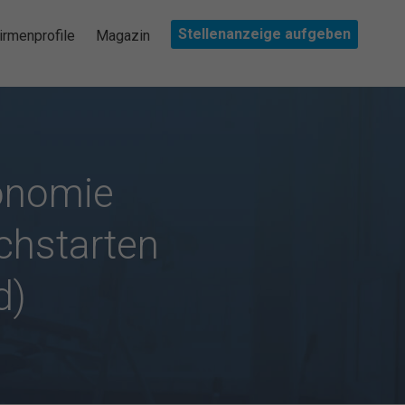
Stellenanzeige aufgeben
irmenprofile
Magazin
onomie
rchstarten
d)