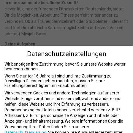
in eine spannende berufliche Zukunft!
clever fit, eine der führenden Fitnessketten Deutschlands, bietet
Dir die Möglichkeit, Arbeit und Fitness perfekt miteinander zu
verbinden. Ob als Trainer, Servicekraft oder Studioleiter – clever fit
eröffnet Dir zahlreiche Karrieremöglichkeiten in Teilzeit, Vollzeit
oder auf Minijob-Basis.
Deine Aufgaben:
Datenschutzeinstellungen
Unterstütze Mitglieder mit Deinem Fachwissen und Deiner
Begeisterung für Fitness.
Wir benötigen Ihre Zustimmung, bevor Sie unsere Website weiter
Zeige Engagement und Lernbereitschaft, um das Team zu
besuchen können.
bereichern.
Wenn Sie unter 16 Jahre alt sind und Ihre Zustimmung zu
Arbeite loyal und zielorientiert, um den gemeinsamen Erfolg
freiwilligen Diensten geben möchten, müssen Sie Ihre
voranzutreiben.
Erziehungsberechtigten um Erlaubnis bitten.
Wir verwenden Cookies und andere Technologien auf unserer
Dein Profil:
Website. Einige von ihnen sind essenziell, während andere uns
helfen, diese Website und Ihre Erfahrung zu verbessern.
Du bist kommunikativ, sportbegeistert und legst großen Wert
Personenbezogene Daten können verarbeitet werden (z. B. IP-
auf Deine persönliche Fitness.
Adressen), z. B. für personalisierte Anzeigen und Inhalte oder
Du möchtest beruflich in einem wachsenden Fitnessmarkt
Anzeigen- und Inhaltsmessung.
Weitere Informationen über die
durchstarten.
Verwendung Ihrer Daten finden Sie in unserer
Du strebst danach, fundiertes Wissen in den Bereichen Fitness,
Datenschutzerklärung
.
Sie können Ihre Auswahl jederzeit unter