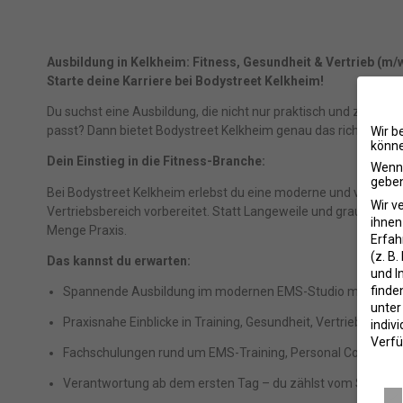
Ausbildung in Kelkheim: Fitness, Gesundheit & Vertrieb (m/
Starte deine Karriere bei Bodystreet Kelkheim!
Du suchst eine Ausbildung, die nicht nur praktisch und zukunft
passt? Dann bietet Bodystreet Kelkheim genau das richtige Um
Wir b
könne
Dein Einstieg in die Fitness-Branche:
Wenn 
geben
Bei Bodystreet Kelkheim erlebst du eine moderne und vielseitige
Wir v
Vertriebsbereich vorbereitet. Statt Langeweile und grauem Bü
ihnen
Menge Praxis.
Erfah
(z. B
Das kannst du erwarten:
und I
finde
Spannende Ausbildung im modernen EMS-Studio mit viel K
unte
Praxisnahe Einblicke in Training, Gesundheit, Vertrieb und B
indiv
Verfü
Fachschulungen rund um EMS-Training, Personal Coachin
Daten
Verantwortung ab dem ersten Tag – du zählst vom Start 