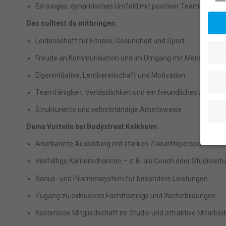
Ein junges, dynamisches Umfeld mit positiver Teamkultur
Das solltest du mitbringen:
Leidenschaft für Fitness, Gesundheit und Sport
Freude an Kommunikation und im Umgang mit Menschen
Eigeninitiative, Lernbereitschaft und Motivation
Teamfähigkeit, Verlässlichkeit und ein freundliches Auftret
Strukturierte und selbstständige Arbeitsweise
Deine Vorteile bei Bodystreet Kelkheim:
Anerkannte Ausbildung mit starken Zukunftsperspektiven i
Wenn 
Vielfältige Karrierechancen – z. B. als Coach oder Studioleit
geben
Bonus- und Prämiensystem für besondere Leistungen
Wir v
ihnen
Zugang zu exklusiven Fachtrainings und Weiterbildungen
Erfah
(z. B
Kostenlose Mitgliedschaft im Studio und attraktive Mitarbei
und I