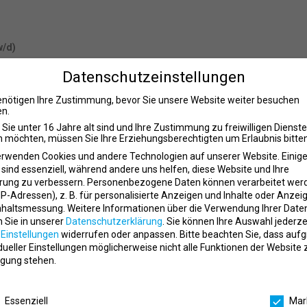
w/d)
Datenschutzeinstellungen
ssicher ist, sondern auch perfekt zu deiner Leidenschaft für Sport und 
feld, um durchzustarten.
enötigen Ihre Zustimmung, bevor Sie unsere Website weiter besuchen
n.
Sie unter 16 Jahre alt sind und Ihre Zustimmung zu freiwilligen Dienst
 möchten, müssen Sie Ihre Erziehungsberechtigten um Erlaubnis bitten
 Ausbildung, die dich gezielt auf eine Karriere im Fitness-, Gesundheits
erwenden Cookies und andere Technologien auf unserer Website. Einig
roalltag erwarten dich echte Herausforderungen, Eigenverantwortung u
 sind essenziell, während andere uns helfen, diese Website und Ihre
rung zu verbessern.
Personenbezogene Daten können verarbeitet wer
. IP-Adressen), z. B. für personalisierte Anzeigen und Inhalte oder Anzei
nhaltsmessung.
Weitere Informationen über die Verwendung Ihrer Date
n Sie in unserer
Datenschutzerklärung
.
Sie können Ihre Auswahl jederze
undenkontakt
r
Einstellungen
widerrufen oder anpassen.
Bitte beachten Sie, dass auf
eratung
idueller Einstellungen möglicherweise nicht alle Funktionen der Website 
gung stehen.
g und Gesundheitsmanagement
schutzeinstellungen
an zum Team
Essenziell
Mar