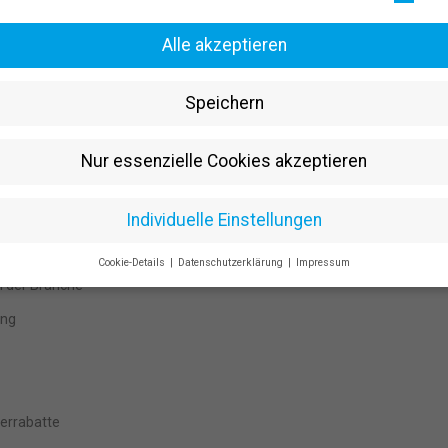
Alle akzeptieren
Speichern
Nur essenzielle Cookies akzeptieren
en
Individuelle Einstellungen
Cookie-Details
Datenschutzerklärung
Impressum
Datenschutzeinstellungen
n der Branche
Sie unter 16 Jahre alt sind und Ihre Zustimmung zu freiwilligen Dienst
ung
 möchten, müssen Sie Ihre Erziehungsberechtigten um Erlaubnis bitten
erwenden Cookies und andere Technologien auf unserer Website. Einig
 sind essenziell, während andere uns helfen, diese Website und Ihre
rung zu verbessern.
Personenbezogene Daten können verarbeitet wer
. IP-Adressen), z. B. für personalisierte Anzeigen und Inhalte oder Anzei
terrabatte
nhaltsmessung.
Weitere Informationen über die Verwendung Ihrer Date